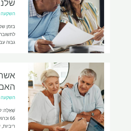
שלנו
השקעה
גבוה עבור מת
האם 
השקעה
ריביות, 