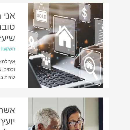
טובה
שיעז
השקעה
איך למצו
נכסים; 
להיות בעל בית. אנ