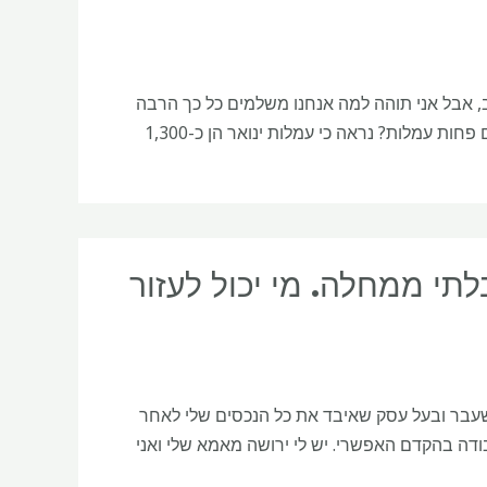
י מאוד אוהב, אבל אני תוהה למה אנחנו משלמים כל כך הרבה
עמלות על החשבונות שלנו. האם יש דרך לעשות לנו השקעות דומות אבל לשלם פחות עמלות? נראה כי עמלות ינואר הן כ-1,300
תי ממחלה. מי יכול לעזור
 ואני מקבלת נכות מאז יולי 2019. אני פרופסור לשעבר ובעל עסק שאיבד את כל הנכסים שלי לאחר
ור לעבודה בהקדם האפשרי. יש לי ירושה מאמא שלי ואני