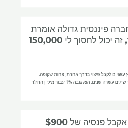
שהושקעו. חברה פיננסית גדולה אומרת
שהם לא יגבו ממני עמלות ייעוץ. על הנייר, זה יכול לחסוך לי 150,000
 עשויים לקבל פיצוי בדרך אחרת, פחות שקופה.
שְׁאֵלָה: אני בן 75 עם 1.5 מיליון דולר שהושקעו והייתי עם היועץ הנוכחי שלי כבר שתים עשרה שנים. הוא גובה 1% עבור מיליון הדולר
אני דיילת בת 61 שרוצה לפרוש בגיל 70. אקבל פנסיה של $900