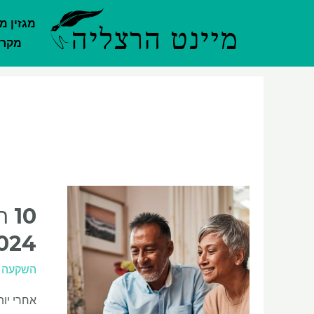
ילוג
מגזין מ
תוכן
מקרק
Post
pagination
10
2024 (עד .17%
השקעה
אחרי יו