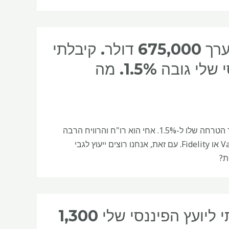
אני בן 69, פנסיונר ולבעלי ואני הושקעו בערך 675,000 דולר. קיבלתי
תשואות של כ-3.94% אבל היועץ הפיננסי שלי גובה 1.5%. מה
שְׁאֵלָה: אני בת 69 ופנסיה ובעלי בן 71. יש לי מתכנן פיננסי שרק העלה את שכר הטרחה שלו ל-1.5%. אחי הוא רו"ח והרוויח הרבה
כסף בשוק. הוא חושב שהשכר שלנו גבוה מדי ואנחנו צריכים ללכת ל-Vanguard או Fidelity. עם זאת, אנחנו רוצים ייעוץ לגבי
ת?
יש לי 1.7 מיליון דולר, ובינואר לבד שילמתי ליועץ הפיננסי שלי 1,300