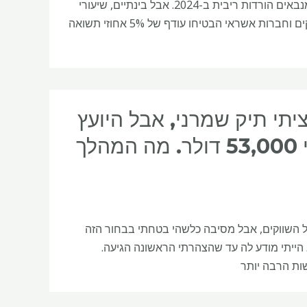
גם תחזית של בנקים גדולים כמו JP Morgan Wealth Management, כולם מנבאים הורדות ריבית ב-2024. אבל בינתיים, שיעורי
הטיפוס הללו הובילו לחשבונות חיסכון בתשלום טובים יותר, כאשר עשרות בנקים וחברות אשראי הבטיחו עודף של 5% אחוזי תשואה
יתי תיק שמרני, אבל היועץ
הפיננסי שלי בחר מניות בודדות והפסדתי 53,000 דולר. מה המהלך
וב על השווקים, אבל מסיבה כלשהי בטחתי בבחור הזה
 הייתי מודע לה עד שהצהרתי הראשונה הגיעה.