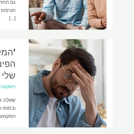
[…]
'המק
שלי 
השקעה
שְׁאֵלָה
ובסופו ש
המקצוענים הא