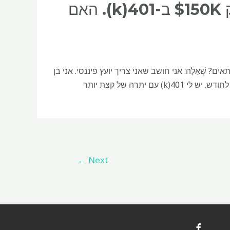
לחודש ואקבל ביטוח לאומי, אבל יש לי רק $150K ב-401(k). האם
שְׁאֵלָה: אני חושב שאני צריך יועץ פיננסי. אני בן
61 ומתכוון לפרוש בגיל 70. אני דיילת ואקבל פנסיה של קצת יותר מ-900 דולר לחודש. יש לי 401(k) עם יתרה של קצת יותר
←
Next
F