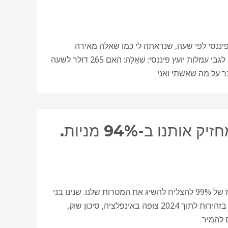
לות תכנון פיננסי לפי שעה, שנראתה לי כמו שאלה מאירה
לתשובה, שכן רבים מהקוראים של MarketWatch Picks כותבים לנו ושואלים לגבי עמלות יועץ פיננסי: שְׁאֵלָה: האם 265 דולר לשעה
אשתי ואני בני 66, והיועץ הפיננסי שלנו מחזיק אותנו ב-94% מניות.
שְׁאֵלָה: לאשתי ואני יש את החסכונות הפנסיוניים שלנו עם תיווך, ויש לנו סבירות של 99% להצליח להשיג את המטרות שלנו. שנינו בני
66 וכרגע בריאים. הקצאת התיק שלנו היא 6% מזומן ו-94% מניות. אני משכשך בזהירות לתוך 2024 צופה באינפלציה, סיכון שוק,
ם להמיר