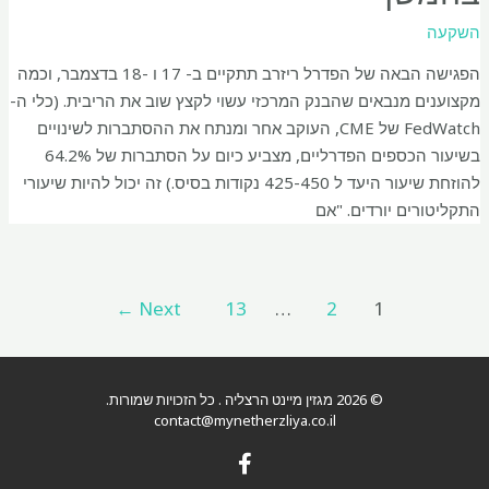
השקעה
הפגישה הבאה של הפדרל ריזרב תתקיים ב- 17 ו -18 בדצמבר, וכמה
מקצוענים מנבאים שהבנק המרכזי עשוי לקצץ שוב את הריבית. (כלי ה-
FedWatch של CME, העוקב אחר ומנתח את ההסתברות לשינויים
בשיעור הכספים הפדרליים, מצביע כיום על הסתברות של 64.2%
להוזחת שיעור היעד ל 425-450 נקודות בסיס.) זה יכול להיות שיעורי
התקליטורים יורדים. "אם
←
Next
13
…
2
1
© 2026 מגזין מיינט הרצליה . כל הזכויות שמורות.
contact@mynetherzliya.co.il
F
a