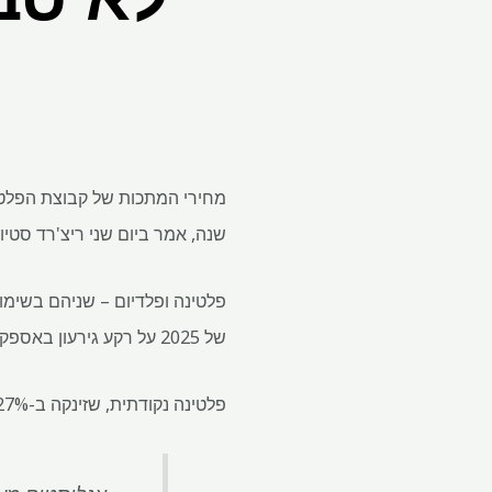
מחירי המתכות של קבוצת הפלטינ
שנה, אמר ביום שני ריצ'רד סטיוארט, מנכ"ל
פלטינה ופלדיום – שניהם בשימו
של 2025 על רקע גירעון באספקה ​​שעזר לקזז את הרוחות הנגדיות ארוכות הטווח הקשורות לעליית הרכבים החשמליים.
פלטינה נקודתית, שזינקה ב-127% ב-2025 והגיעה לשיא של 2,918.80 דולר לאונקיה ב-26 בינואר, ירדה ב-1.6% עד כה ב-2026.