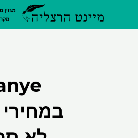
ילוג
מגזין מ
תוכן
מקרק
במחירי 
לא סב