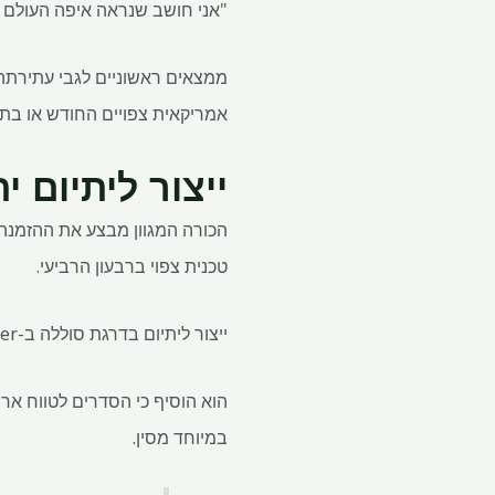
"אני חושב שנראה איפה העולם יתייצב ב-12 עד 24 החודשים הבאים לפני שנקבל את ההח
ממצאים ראשוניים לגבי עתירתה 
אמריקאית צפויים החודש או בת
ייצור ליתיום י
טכנית צפוי ברבעון הרביעי.
ייצור ליתיום בדרגת סוללה ב-Keliber, השלב האחרון, יהיה תלוי במחירי המתכות ובהסדרי ההפקה, אמר סטיוארט.
הוא הוסיף כי הסדרים לטווח אר
במיוחד מסין.