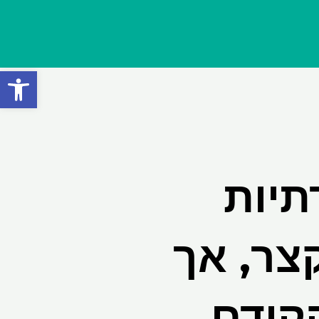
פתח סרגל
ודתיות
צר, אך
קודם