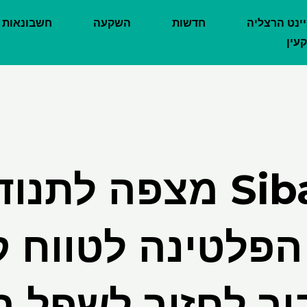
יינט הרצליה
חדשות
השקעה
חשבונאות
עין
Sibanye מצפה לתנ
הפלטינה לטווח ק
יר לחזור לשפל ה