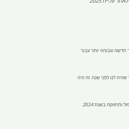
רצפת מחיר חדשה וגבוהה יותר עבור
היה לנו לפני שנה. זה היה
Sibanye גם העריך מתי להפעיל מחדש את מכרה סטילווטר ווסט שלה בארצות הברית, שהוטל על טיפול ותחזוקה בשנת 2024.