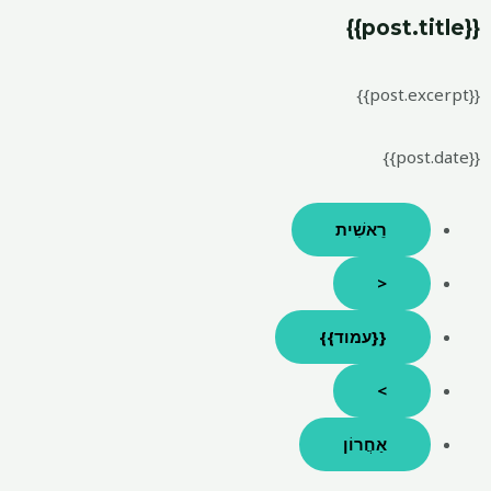
{{post.title}}
{{post.excerpt}}
{{post.date}}
רֵאשִׁית
<
{{עמוד}}
>
אַחֲרוֹן