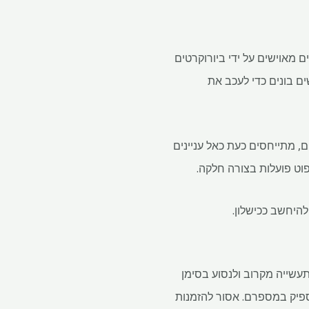
 RERA מוצפים, ומטפלים ב -80–100 מקרים ביום. רבים מאוישים על ידי ביורוקרטים
ם בונים כדי לעכב את
ם, מתייחסים כעת כאל עניינים
וט פועלות בצורה חלקה.
היחשב ככישלון.
מנהגי התעשייה מקרוב ולנסוע בסימן
ספיק במספרם. אסור להזמנות