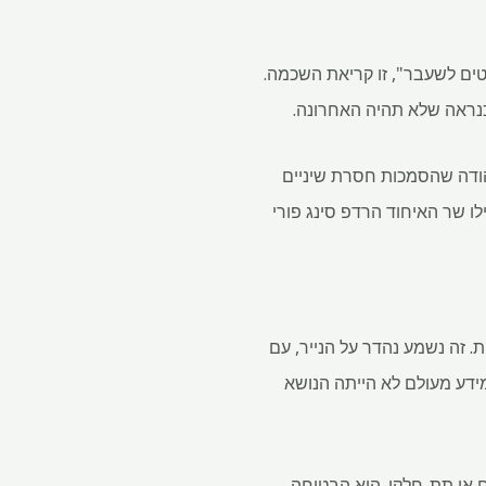
ת לריצה (RERA) "מרכז גמילה לבוראוקרטים לשעבר", זו קריאת השכמה.
נראה שלא תהיה האחרונה.
שמעים את האזעקה כבר שנים. חבר האוטאר פראדש לשעבר, חברת Balvinder Kumar, הודה שהסמכות חסרת שיניים
לו שר האיחוד הרדפ סינג פורי
 של Infotech: פלטפורמה דיגיטלית מאוחדת לכל RERAS הממלכתית. זה נשמע נהדר על הנייר, עם
מידע מעולם לא הייתה הנושא
, מעוכבים או תת-חלקי. היא הבטיחה