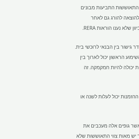
מטעם רוכשי הדירות, התאוששות התביעות מבונים
ים תקועים עם "הזמנות שמורה" במשך 7-8 חודשים ומעל 30 מחכות להוצאה להורג גם לאחר
גישור בין הבנאי לרוכשי בית.
מוע הראשון יכול לארוך בין
פות יכולה להיות חמקמקה. זה
ההזמנות יכול לעלות לשנה או
כאשר גופים אלה מעכבים את
ם. למהרשטרא בלבד יש מאות צווי התאוששות שלא