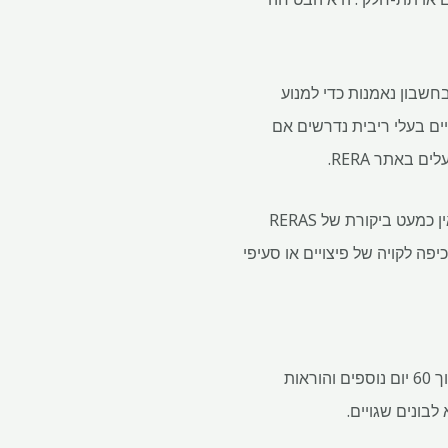
RE בסיסיות: יש להפקיד 70% מכספי הפרויקט בחשבון נאמנות כדי למנוע
ים בעלי ריבית נדרשים אם
 באתר RERA.
מרבית אמצעי ההגנה של RERA נופלים בסדקים מכיוון שנראה שאף אחד לא מחזיק באחריות בונים. אין כמעט ביקורת של RERAS
ה לקויה של פיצויים או סעיפי
חוק ה- RERA מציג גם מנגנון פיצוי סכסוך ברור. יש לפתור תלונות תוך 60 יום, יש להכריע בערעורים תוך 60 יום נוספים והוראות
לבונים שגויים.