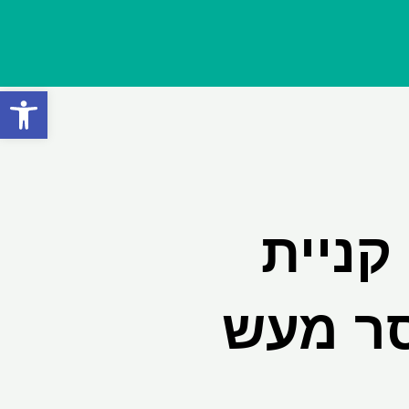
פתח סרגל
 קניית
סר מעש