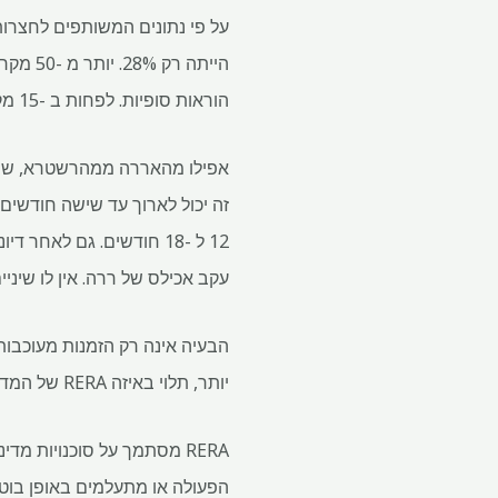
הוראות סופיות. לפחות ב -15 מקרים, רוכשי בתים נאלצו להסלים את העניינים לבתי משפט גבוהים מכיוון שלא נענו הוראות RERA.
אפילו מהאררה ממהרשטרא, שנחשב
זה יכול לארוך עד שישה חודשים
12 ל -18 חודשים. גם לא
עקב אכילס של ררה. אין לו שיניים
הבעיה אינה רק הזמנות מעוכבות. 
יותר, תלוי באיזה RERA של המדינה מתמודד.
RERA מסתמך על סוכנויות מ