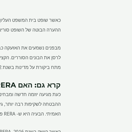
ההערה הבוטה של ​​השופט סורי
לרסן את הבונים הסוררים. הקצין
מתח ביקורת על מדינות בשנת 2022 על היחלשות החוק ודילול מטרת הליבה שלו: הגנה על רוכשי בית.
קרא גם: האם RERA באמת שימש את מטרתה?
ההבטחה לשקיפות רבה יותר, גיש
האמיתי. הבעיה היא ש- RERA פשוט לא מספק את ההגנה שהבטיחה.