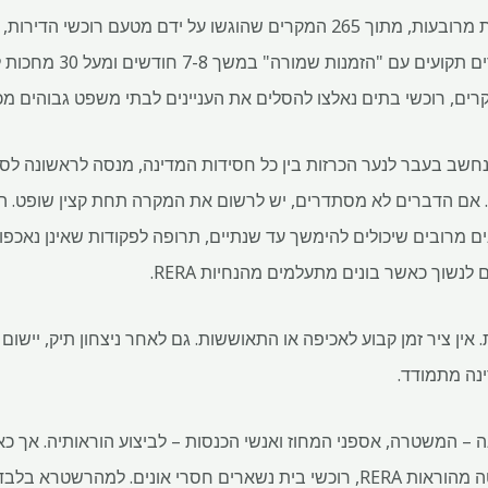
על פי נתונים המשותפים לחצרות מרובעות, מתוך 265 המקרים שהוגשו על ידם 
הייתה רק 28%. יותר מ -50 מקר
 בעבר לנער הכרזות בין כל חסידות המדינה, מנסה לראשונה לסדר 
. אם הדברים לא מסתדרים, יש לרשום את המקרה תחת קצין שופט. השי
חר דיונים מרובים שיכולים להימשך עד שנתיים, תרופה לפקודות שאינן נאכ
 לנשוך כאשר בונים מתעלמים מהנחיות RERA.
אין ציר זמן קבוע לאכיפה או התאוששות. גם לאחר ניצחון תיק, יישום 
דינה – המשטרה, אספני המחוז ואנשי הכנסות – לביצוע הוראותיה. אך 
הפעולה או מתעלמים באופן בוטה מהוראות RERA, רוכשי בית נשארים חסרי אוני