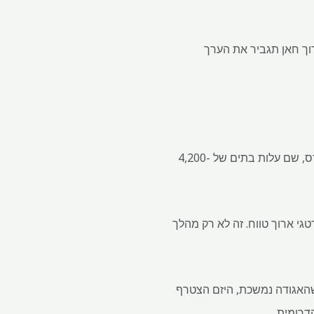
רוך חאן תגביר את הערך
חאן מונה מיד לאחר שהמפתח השיק את פרויקט האולטרה-יוקרי שלו 'אלן הקיסר' על דווארקה אקספרס, שם עלות בתים של 4,200-
גי ארוך טווח. זה לא רק מהלך
שהאגודה נמשכת, היזם הצטרף
דרומית.