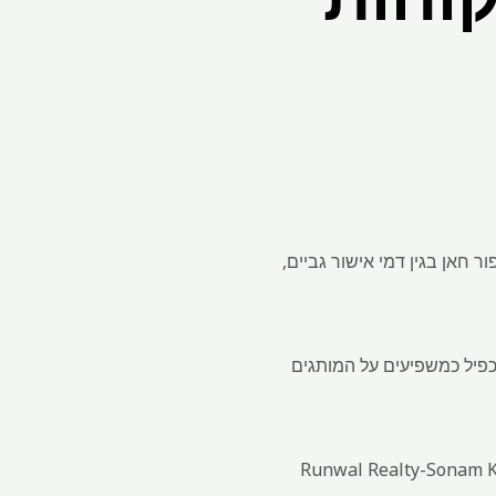
 חאן בגין דמי אישור גביים,
כפיל כמשפיעים על המותגים
בוצת אלן-שאה רוך חאן, Runwal Realty-Sonam Kapoor, Casagrand-