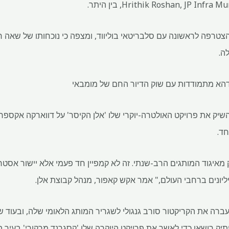
Hrithik Roshan, JP I, בין היתר.
הצטרפה לראשונה עם סלבריטאי בוליווד, ומצפה כי נוכחותו של שאה 
ה.
דהא מתמודדות עם שוק הדיור החם של מומבאי
מאיגוד המותגים הרב-שנתי. זה לא קמפיין חד פעמי אלא יישור אסטרט
ליונים ברחבי העולם," אמר אקש קאפור, מנהל קבוצת אלן.
ברה את הקריקטור סורב גנגולי לשגריר המותג הלאומי שלה, ובעוד 
ק רושאן כדי לאשר את פרויקט היוקרה שלו 'קסגרנד מרקורי' בעיר ה