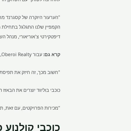
"הערעור היוקרה של קסגרנד מרק
הקמפיין שלנו התגלגל בתחילת מ
דיפטקירטי צ'אוריאורי, מנהל הש
קרא גם:
עבור Oberoi Realty, השקות בזמן ומלאי רזה יותר זרזים מרכזיים ב- FY26
"חשוב מכך, זה חיזק את תפיסת 
כוכבי בוליווד יוצרים את הבאזז 
"מכירות הפרויקטים, עם זאת, תלו
כוכבי קולנוע 