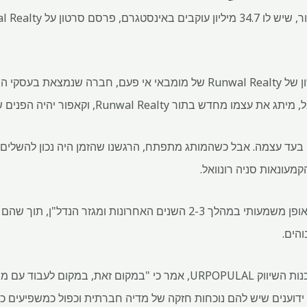
קאפור הוא שגריר המותג הראשון של Runwal Realty של מומבאי אי פעם, חבר
Runwal R, וקאפור יהיה הפנים של הדחיפה שלו לנדל"ן יוקרתי.
 בעד עצמה. אבל כשהמותג מתפתח, הרגשנו שהזמן היה נכון להשלים 
עונאות סניה רונוואל.
שיווק דיגיטלי ומשפיעים צמחו באופן משמעותי במהלך 2-3 השנים האחרונות ו
והים.
קומארש בהט, מייסד ומנכ"ל סוכנות השיווק URPOPULAL, אמר כי "במקום זא
ידוענים שיש להם נוכחות חזקה של מדיה חברתית וכפול כמשפיעים כ