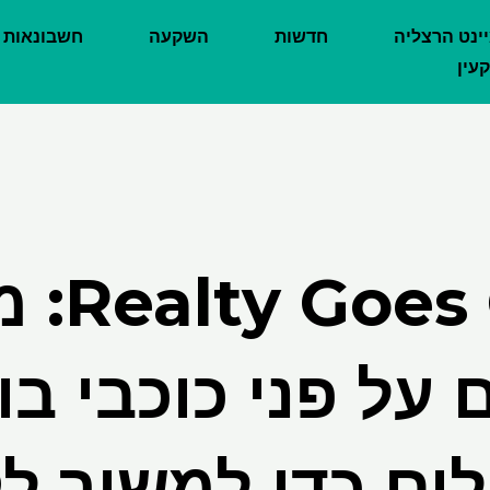
יינט הרצליה
חדשות
השקעה
חשבונאות
עין
es Glam
 על פני כוכבי בול
ים כדי למשוך ל