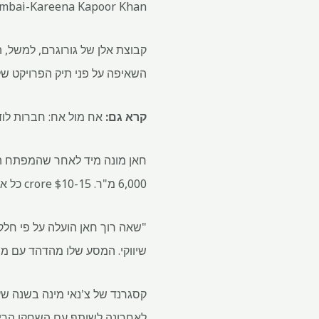
nfra Mumbai-Kareena Kapoor Khan
קבוצת אלן של גורוגרם, למשל, 
השאיפה על פני תיק הפרויקט של
קרא גם:
אח מול אח: חברות לו
6,000 מ"ר.
10-15 crore כל אחד.
$
"שאה רוך חאן הועלה על פי חלק 
שיווקי. המסע שלו מהדהד עם מי
קסגרנד של צ'נאי מינה בשנה שע
לאחרונה לשותף עם השחקן הריתי