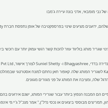
 נבי מומבאי, אדני בונה עיירה ג'מבו
מינוי שגריר מותג בוליווד עוזר להכות קשר רגשי עמוק יותר עם רוכשי ב
מינה את Kareena Kapoor Khan לשגריר המותג שלה. קאפור חאן נחתם למונח אסטרטגי 
דגל שלה, ומציבה את המותג על פני מגזרים מגוונים.
ספיים הם המבנה הנפוץ ביותר עבור שגרירי המותג, ישנם אירועים בה
 תמריצים מבוססי ביצועים או נכסי נדל"ן," אמר מנכ"ל ג'יי.פי אינפר