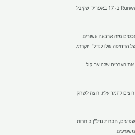
שחקן הקולנוע ההינדי סונם קאפור, שיש לו 34.7 מיליון עוקבים באינסטגרם, פרסם סרטון על Runwal Realty ב- 17 באפריל, שקיבל
ה שנמצאת בעסקי הנכסים מזה ארבעה עשורים.
את הערכים שלנו עם קול
מגזר הנדל"ן, תוך שהם רוצים להמר עליו, רוצה לשחק
ת, במקום לעבוד עם משפיעים, חברות נדל"ן בוחרות
משפיעים.