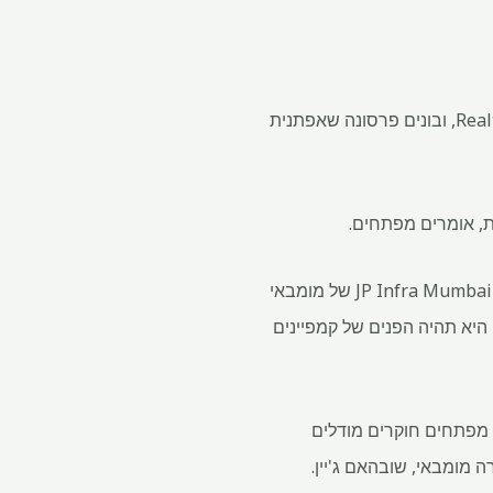
בהט אמר כי מלבד ערך המותג שלהם, ידוענים מציעים שינוי בפרספקטיבה של אופן נתפסת חברת Realty, ובונים פרסונה שאפתנית
ית, אומרים מפתחים.
לאחר ששיתפו פעולה עם כמו מנדירה בדדי, Bhagyashree ו- Suniel Shetty לצורך אישור, JP Infra Mumbai Pvt Ltd של מומבאי
שבמהלכו היא תהיה הפנים של קמפיינים
ם מפתחים חוקרים מודלים
ה מומבאי, שובהאם ג'יין.