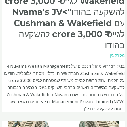
Wakefield לגייס ₹ 3,000 crore
להשקעה בהודו">Nvama's JV
עם Cushman & Wakefield
לגייס ₹ 3,000 crore להשקעה
בהודו
מקרקעין
בנגלורו: זרוע ניהול הנכסים של Nuvama Wealth Management ו-
Cushman & Wakefield, חברת שירותי נדל"ן מסחרי גלובלית, הודיעו
על הקמת ישות חדשה למיזם משותף שמטרתה לגייס ₹3,000 crore
להשקעה במשרדים ראשיים ברחבי השווקים בעלי הצמיחה הגבוהה
של הודו. הישות החדשה, בשם Nuvama ו-Cushman & Wakefield
Management Private Limited (NCW), תציע חבילה מלאה של
יכולות להשקעה בנדל"ן