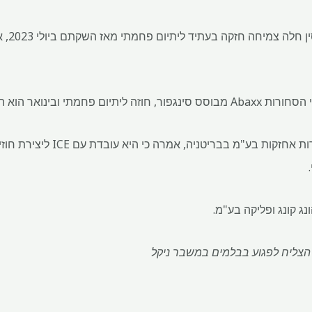
בורסת העת
וא החלה את המסחר בניקל סולפט.
בשנה שעברה אמרו גלובל סחורות אחז