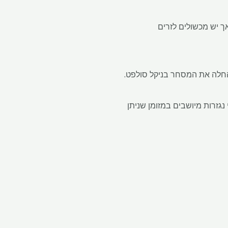
יד של גואנגג'ואו בסין חלה צמיחה חזקה בעתיד ליתיום פחמתי מאז השקתם ביולי 2023, אך יש מכשולים לזרים
קות בע"מ בבריטניה, אמרה כי היא עובדת עם ICE ליצירת חוזי נגזרות מיושבים במזומן שניתן