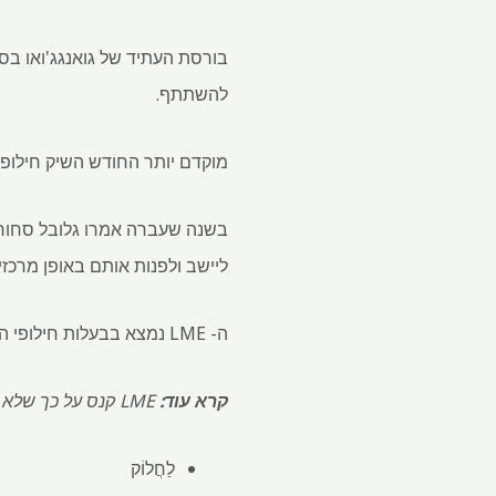
להשתתף.
מוקדם יותר החודש השיק חילופי הסחורות Abaxx מבוסס סינגפור, חוזה ליתיום פחמתי ובינואר ה
ליישב ולפנות אותם באופן מרכזי.
ה- LME נמצא בבעלות חילופי הונג קונג ופליקה בע"מ.
קרא עוד:
LME קנס על כך שלא הצליח לפגוע בבלמים במשבר ניקל
לַחֲלוֹק