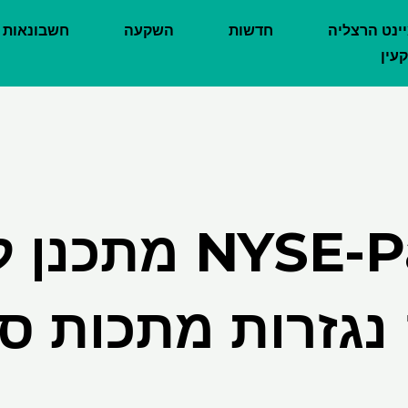
יינט הרצליה
חדשות
השקעה
חשבונאות
עין
NYSE-Parent מת
נגזרות מתכות סו