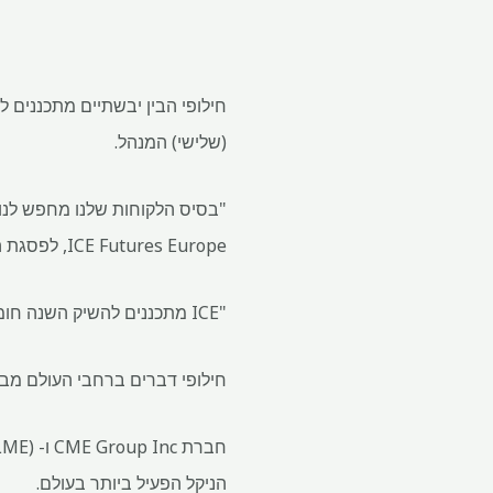
חילופי הבין יבשתיים מתכננים ל
(שלישי) המנהל.
"בסיס הלקוחות שלנו מחפש לנו 
ICE Futures Europe, לפסגת ה- FT Global Sumsudities בלוזאן, שוויץ.
"ICE מתכננים להשיק השנה חומרי גלם סוללות, ליתיום וקובלט וספודומן יהיו התחלה של זה."
חילופי דברים ברחבי העולם מבק
הניקל הפעיל ביותר בעולם.