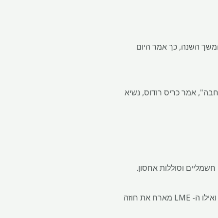
בהמשך השנה, כך אמר היום
בה", אמר כריס רודוס, נשיא
שמליים וסוללות אחסון.
חברת CME Group Inc ו- London Metal Exchange (LME) מציעים חוזים עתידיים בליתיום וקובלט ואילו ה- LME מארח את חוזה