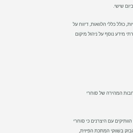
, כולל כללי הלוואות, דיווח על
בתגובה לשאלות. "ה- LME גם מבקש באופן שגרתי מידע נוסף על ניהול מיקום
על בעלות על מלאי היו מזמן תכונה בשוק ה- LME, אך ההתרחבות המהירה של סוחרי
וותיקים עם היצרנים כי סוחרי
זק בשווקי המתכת הפיזית,