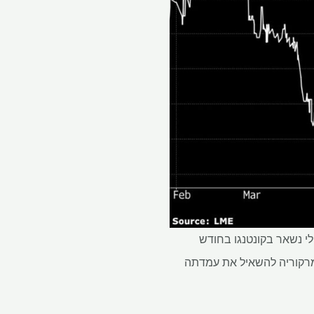
לי נשאר בקונטנגו בחודש
דש יולי או "דירה", באותו מחיר. זו הרמה שבה ה- LME דרש את מרקוריה להשאיל את עמדתה