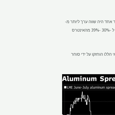
עד יום שני, עמדתו של סוחר אחד היה שווה ערך ליותר מ-
40% מהאינטרס הפתוח בחוזה יוני – או יותר מ- 862,000 טון אלומיניום. עד יום שלישי, התפקיד צמצם ל -30% -39% מהאינטרס
ב של קצת יותר מ -320,000 טון. החל מיום שלישי, יותר מ- 90% מהמלאי הללו הוחזקו על ידי סוחר