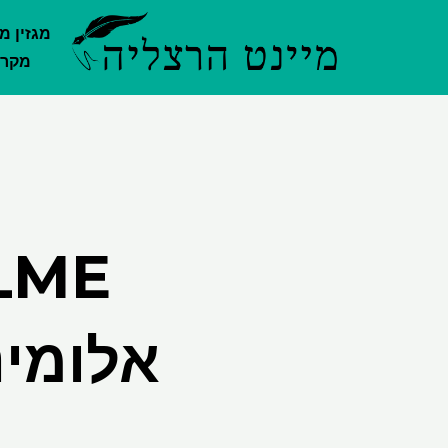
ילוג
מגזין מ
תוכן
מקרק
אלומינ