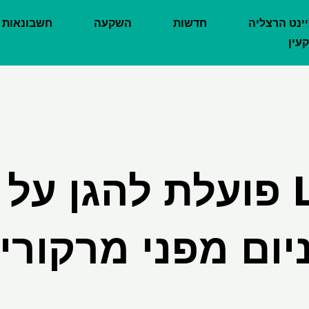
יינט הרצליה
חדשות
השקעה
חשבונאות
עין
LME פועלת להגן על
יום מפני מרקורי