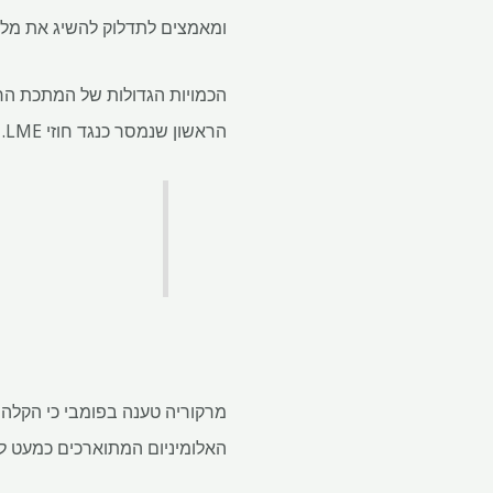
ומאמצים לתדלוק להשיג את מלאי LME בהתראה קצ
הראשון שנמסר כנגד חוזי LME. זה אומר שאם סוחר רוצה שיהיה לך סיכוי להרים מתכת לא-רוסית, הם צריכים לנקוט עמדה גדולה.
מרקוריה טענה בפומבי כי הקלה
האלומיניום המתוארכים כמעט לח