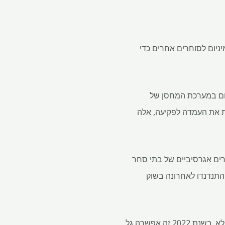
ל את מעמדה העצום באלומיניום לסוחרים אחרים כדי
ניום במערכת המחסן של
 את העמדה לפקיעה, אלה
ל הימורים אגרסיביים של בתי סחר
נרגיה המתרחבים למתכות. הסחר של מרקוריה מגיע לאחר שיריבות ויטול קבוצת וקבוצת Gunvor התנדנדו לאחרונה בשוק
פעולות ה- LME בשווקים שלה הן לעתים קרובות שנויות במחלוקת – הן כאשר הוא מתערב והן מתי זה לא. בשנת 2022 זה אפשרה גל