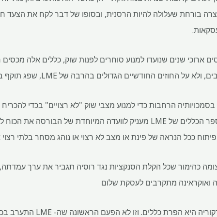
צרה בורחת שעלולה להיות הרסנית, ובסופו של דבר לקח את הצעד ח
סקאות.
ללים מבוססים ארוכי שנים שנועדו למנוע סוחרים לפנות שוק, כללים אלה מכס
ים החודשיים הגדולים בהרבה של LME, שפג תוקף ביום רביעי השלישי בכל חודש.
ה- LME השתמשה בסמכויותיה הרחבות כדי למנוע מצבי שוק "לא רצויים" בכדי לה
מעמדה בחוזה יוני, אמרו העם. ספר הכללים של LME מעניק לוועדה המיוחדת של
יתוח ככל הנראה של פינת או מצב לא רצוי או נוהג מסחר בלתי רצוי או
מה כהימור שכל הקלת הסנקציות נגד רוסיה תגביר את ערך עמדתה,
יה ואוקראינה מתקרבים לעסקת שלום
אין שום הצעה כי עמדתה של מרקור