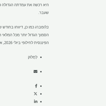
היא רכשה את עמדתה הגדולה כה
שעבר.
בלומברג
הפיננסית לחילופי ביולי 2026, אך ההתערבות באלומיניום מראה כי ה- LME כבר מטיל מגבלות יעילות על עמדות בחודש הסמוך.
לַחֲלוֹק