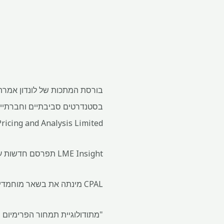
בורסת המתכות של לונדון אמרה
Pricing and Analysis Limited.
LME Insight תפרסם חדשות על שוק המתכות, נתוני תמחור ופרטים על המתודולוגיה המשמשת לחישוב פרמיות מתכות בר קיימא.
CPAL מינתה את בשאר מוחמדיה כמנכ"ל, ובקרוב יצטרפו אליו צוותים המכסים את דיווח המחירים כמו גם ממשל וציות, אמר LME.