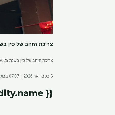
צריכת הזהב של סין בשנת 2025 יורדת זו השנה השנייה 
צריכת הזהב של סין בשנת 2025 ירדה ב-3.57% ל-950.096 טון, כך מסרה האגודה הנתמכת על ידי המדינה.
5 בפברואר 2026 | 07:07 בבוקר
{{ commodity.name }}