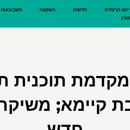
יינט הרצליה
חדשות
השקעה
חשבונאות
עין
LM מקדמת תוכנית 
 קיימא; משיקה
חדש