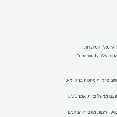
קיימא", המיוצרות
בסטנדרטים סביבתיים וחברתיים גבוהים יותר, והוציאה אתר חדש, LME Insight, יחד עם החברה האחות שלה Commodity
מתכת בר-קיימא תהיה עבור מותגים הרשומים ב-LME העומדים בספי קיימות מוגברת הניתנים