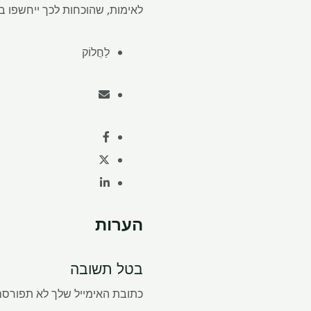
לאימות, שהוכחות לכך ייחשפו בדרכון LME", נכתב בהצהרה 
לַחֲלוֹק
הערות
בטל תשובה
כתובת האימייל שלך לא תפורסם