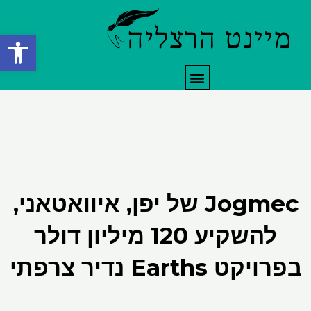
ילוג
תוכן
פתח סרגל
תפריט
Jogmec של יפן, איוואטאני,
להשקיע 120 מיליון דולר
בפרויקט Earths נדיר צרפתי