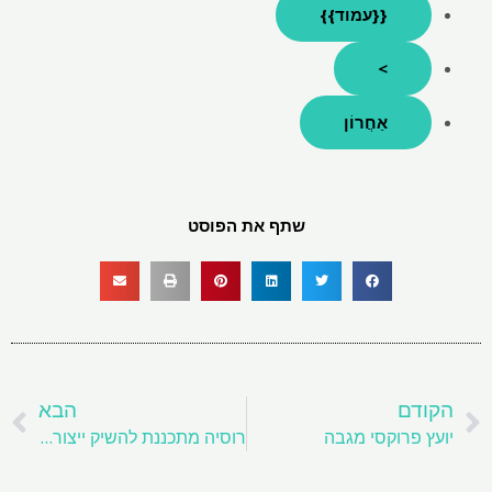
{{עמוד}}
>
אַחֲרוֹן
שתף את הפוסט
קודם
ה
הקודם
הבא
יועץ פרוקסי מגבה
רוסיה מתכננת להשיק ייצור ליתיום בקנה מידה גדול בשנת 2030