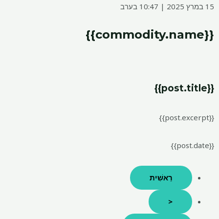
15 במרץ 2025 | 10:47 בערב
{{commodity.name}}
{{post.title}}
{{post.excerpt}}
{{post.date}}
רֵאשִׁית
<