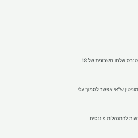
ספאלטון גילם את האנם תא קולי שהשאיר בריסטוב, כיום מנכ"ל בריק, זמן קצר לאחר שהנאם אנד פרטנרס שלחו חשבונית של 18
והציע להנאם מוניטין ש"אי אפשר לסמוך עליו
את הקנס שלו והורשה לפתוח את Hannam & Partners על ידי הרשות להתנהלות פיננסית