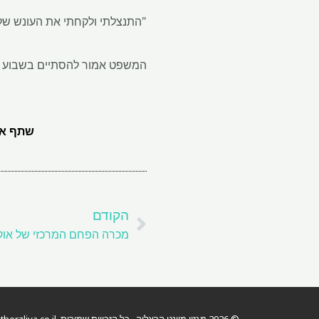
"התנצלתי ולקחתי את העונש שלי
המשפט אמור להסתיים בשבוע הב
שתף את
קודם
הקודם
© 2026 מגזין מיינט הרצליה . כל הזכויות שמורות.
erzliya.co.il