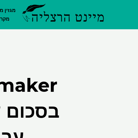
ילוג
מגזין מ
תוכן
מקרק
עבו