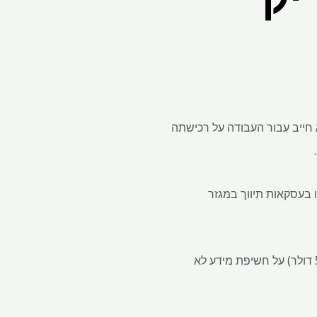
ל עד 18 מיליון דולר, הוא אומר שהוא חייב עבור העבודה על רכישתה
ו בעסקאות תיווך במגזר
עם זאת, המוניטין שלו נפגע לפני יותר מעשור כאשר הוא נקנס ב-450,000 ליש"ט (כיום בערך 574,000 דולר) על חשיפת מידע לא