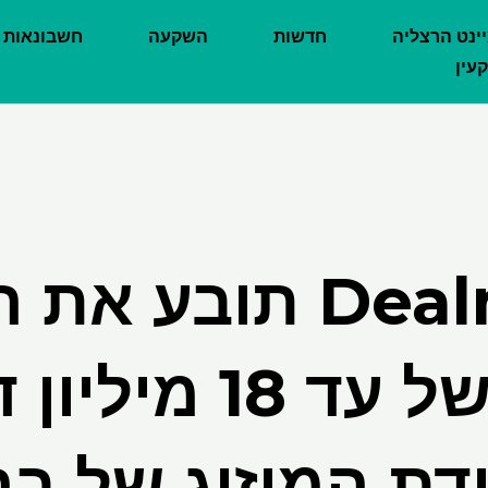
יינט הרצליה
חדשות
השקעה
חשבונאות
עין
Dealmaker תובע א
בסכום של עד 18 
דת המיזוג של בר