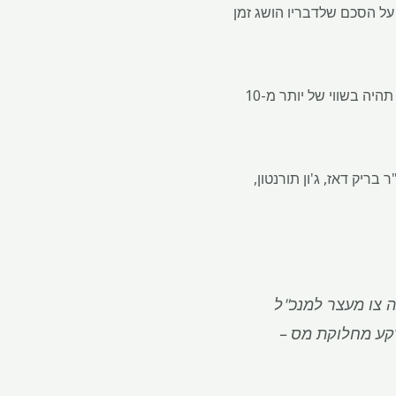
נם נכנס השבוע לתיבת העדים כדי לתת עדות למקרה של בוטיק הייעוץ שלו Hannam & Partners על הסכם שלדבריו הושג זמן
Hannam & Partners אומרים כי הובטח לו מינימום של 10 מיליון דולר, כאשר הנתון יגדל אם העסקה תהיה בשווי של יותר מ-10
בריק דאז, ג'ון תורנטון,
ה צו מעצר למנכ"ל
קע מחלוקת מס –