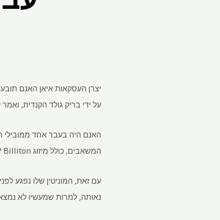
על ידי בריק גולד הקנדית, ואמר
האנם היה בעבר אחד ממובילי הגש
המשאבים, כולל מיזוג BHP Billiton ב-2001 ומיזוג 2012 של גלנקור ו-Xstrata.
נאותה, למרות שמעשיו לא נמצאו