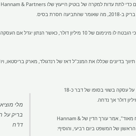
הא
יעה חסרת בסיס.
ווך בדיונים שכללו את המנכ"ל דאז של רנדגולד, מארק בריסטאו, ויו"ר 
לאחר שבאריק ורנדגולד הסכימו על עסקה בשווי בסופו של דבר כ-18
מלי מוציא
בריק על ר
"המיזוג של בריק-רנדגולד הצליח מאוד", אמר עורך הדין של Hannam &
דו"ח
, ביום הראשון של המשפט ביום רביעי, והוסיף: