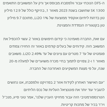
ה-DFS הנוכחי עבור וולפסברג מבוסס אך ורק על המשאבים התואמים
SK 1300 שחושבו בשנת 2023 מאזור 1, בהיקף כולל של 12.9 מיליון
טון בדרגת ליתיום אוקסיד ממוצעת של 1% Li2O, מתוכם 9.7 מיליון
טון בקטגוריה הנמדדת והמצוינת.
עם זאת, החברה מאמינה כי קידום חיפושים באזור 2 עשוי להכפיל את
המשאב הזה. קידוחים של בעלים קודמים באזור זה החזירו צמתים
פגמטיט של עד 7 מטרים עם ציונים של עד 2.49% Li2O. משאבים
מאזור 1 ו-2 צפויים לתמוך בחיי מכרה משוערים של למעלה מ-20
שנה, על פי מצגת המשקיעים האחרונה של החברה.
"עם האישור האחרון לקידוח אזור 2 בפרויקט וולפסברג, אנו נרגשים
להגביר עוד יותר את פוטנציאל העליות של נכס הליתיום
הטרנספורמטיבי הזה עבור מחזיקי העניין שלנו", אמר טוני סייג, מנכ"ל
ויו"ר בכיר של מתכות קריטיות.