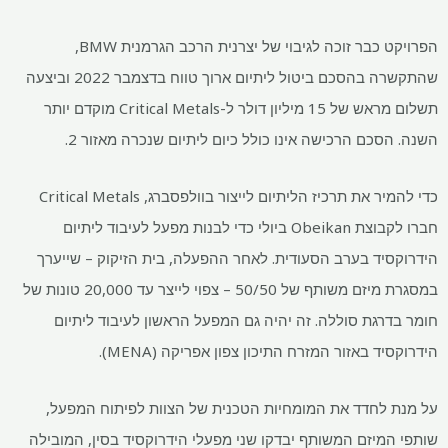
הפרויקט כבר זוכה לגיבוי של יצרנית הרכב הגרמנית BMW,
שהתקשרה בהסכם ביטול ליתיום ארוך טווח בדצמבר 2022 וביצעה
תשלום מראש של 15 מיליון דולר ל-Critical Metals מוקדם יותר
השנה. הסכם הרכישה אינו כולל כיום ליתיום שנכרה מאזור 2.
כדי להמיר את תרכיז הליתיום לייצור בוולפסברג, Critical Metals
חברו לקבוצת Obeikan ביולי כדי לבנות מפעל לעיבוד ליתיום
הידרוקסיד בערב הסעודית. לאחר ההפעלה, בית הזיקוק – שייערך
במסגרת מיזם משותף של 50/50 – צפוי לייצר עד 20,000 טונות של
חומר בדרגת סוללה. זה יהיה גם המפעל הראשון לעיבוד ליתיום
הידרוקסיד באזור המזרח התיכון צפון אפריקה (MENA).
על מנת לחדד את המומחיות הטכנית של הצוות לפיתוח המפעל,
שותפי המיזם המשותף יבדקו שני מפעלי הידרוקסיד בסין, המובילה