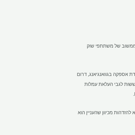
ת הושפעה ממשוב של משתתפי שוק
אספקה ​​בגוואנגיאנג, דרום
וק, שחלקם העלו חששות לגבי העלאת עמלות
, שביקש לא להזדהות מכיוון שהעניין הוא