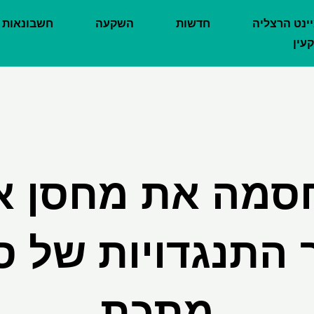
יינט הרצליה
חדשות
השקעה
חשבונאות
עין
C חסמה את מחסן 
התנגדויות של ס
מתכת