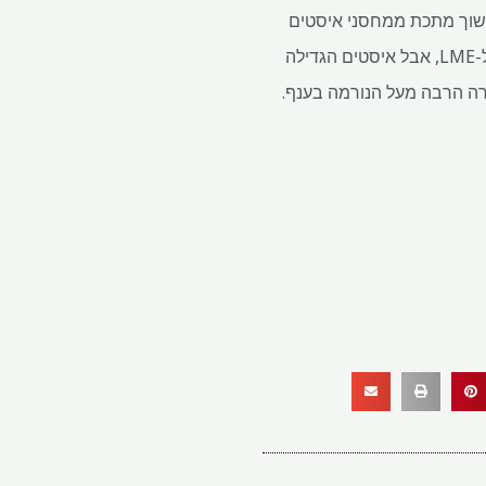
כדי למשוך מתכת ממחסני איסטים
במלזיה נכנסו ללחץ כשהמחירים נעו נגדם. בדרך כלל זה יהיה הגיוני פשוט לשלוח מחדש את המתכת ל-LME, אבל איסטים הגדילה
ה הרבה מעל הנורמה בענף.