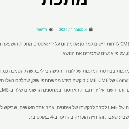
אוקטובר 11, 2024
חדשות
ההחלטה האחרונה של CME Group לדחות רישום למחסן אלומיניום על ידי איסטים מתכו
 על פי אנשים שמכירים את הנושא.
כות בבורסת המתכות של לונדון, הגישה ביולי בקשה להסמכה כנקודת 
קוריאה, עבור חוזה האלומיניום Comex של CME. CME ביקשה מידע ממשתתפי ש
יותר השנה על ידי חברת האחסנה במחסנים הרשומים שלה ב-LME.
המשוב היה גורם מהותי בהחלטה של ​​CME לסרב לבקשתו של איסטים, אמר אחד האנשים
שעבר, והדחייה הוכרזה בהודעה ב-4 באוקטובר.