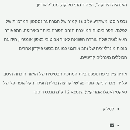
האנרגיה הירוקה", הצהיר מתי טליקה, מנכ"ל אוריון.
נכס ריסטי משתרע על 160 קמ"ר של חגורת גרינססטון המרכזית של
לפלנד, הפרובינציה המייצרת הזהב הפורה ביותר באירופה. התפאורה
הגיאולוגית שלה עוררה השוואה לאזור אביטיבי בצפון אונטריו, הידועה
בזכות מינרליזציה של זהב אורוגני כמו גם בסוגי פיקדון אחרים
הכוללים מינרלים קריטיים.
אוריון ציין כי פרוספקטיביות המתכת הבסיסית של האזור הוכחה היטב
על ידי מכרה ניקל-גופר-פג 'של קוויצה (בולידן) וגילוי ניקל-גופר-פג' של
סאקטי (אנגלו אמריקאי) שנמצא 12 ק"מ מנכס ריסטי.
לַחֲלוֹק