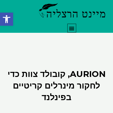
ילוג
תוכן
פתח סרגל
תפריט
AURION, קובולד צוות כדי
לחקור מינרלים קריטיים
בפינלנד