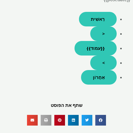
רֵאשִׁית
<
{{עמוד}}
>
אַחֲרוֹן
שתף את הפוסט