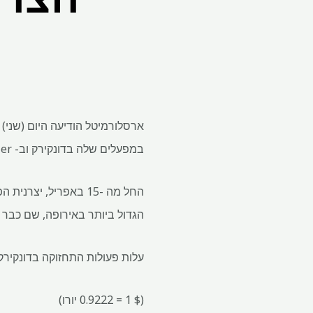
במפעלים שלה בדונקירק וב- FOS-Sur-Mer, צרפת, במשך מספר חודשים.
הגדול ביותר באירופה, שם כבר 
עלות פעולות התחזוקה בדונקירק תהיה 254 מיליון יורו, ואילו 18.3 מיליון יורו יוקצו עבור אלה ב- ur-MER
($ 1 = 0.9222 יורו)