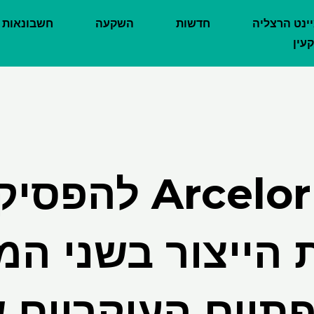
יינט הרצליה
חדשות
השקעה
חשבונאות
עין
Arcelormittal ל
 הייצור בשני ה
תיים העיקריים 