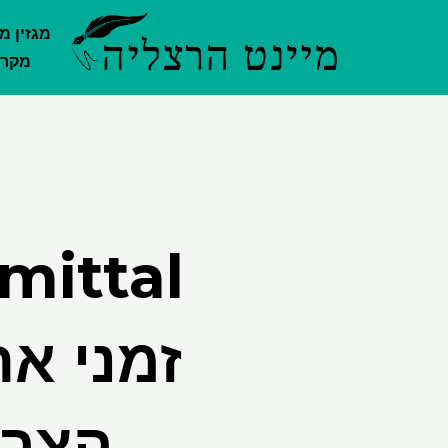
ילוג
מגזין מ
תוכן
מקרק
זמני את
הצרפ