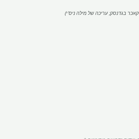
 קאכר בגדנסק; עריכה של מילה ניס'י)