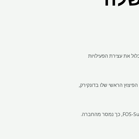
ל יותר מ -270 מיליון יורו (275.4 מיליון דולר) שתכלול את עצירת הפעילויות
 השנייה בגודלה בעולם תכבה את הפעילות במשך 90 יום בכבשן הפיצוץ הראשי שלו בדונקירק,