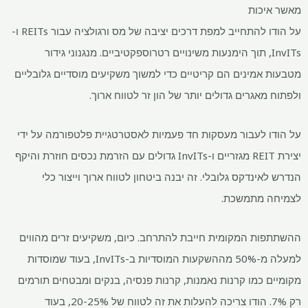
מאשר איכות
על הודו להתחייב למפת דרכים יציבה של מס ורגולציה עבור REITs ו-
InvITs, תוך הימנעות משינויים רטרוספקטיביים. מנגנוני גידור
מטבעות אמינים הם קריטיים כדי למשוך משקיעים מוסדיים גלובליים
ולפתוח מאגרים גדולים יותר של הון זר לטווח ארוך.
על הודו לעבור מעסקות חד פעמיות לאסטרטגיית פלטפורמה על ידי
יצירת REIT מגזריים ו-InvITs גדולים עם הזרמת נכסים חוזרת והיקף
הנדרש לאינדקס גלובלי. זה יבנה ביטחון לטווח ארוך וייצור כלי
לצמיחה מתמשכת.
ההשתתפות המקומית חייבת להתרחב. כיום, משקיעים זרים מהווים
למעלה מ-50% מההשקעות המוסדיות ב-InvITs, בעוד שמוסדות
מקומיים כמו קרנות נאמנות, קרנות פנסיה, בנקים ומבטחים תורמים
רק 7%. הודו צריכה להעלות את זה לטווח של 20-25%, בעוד