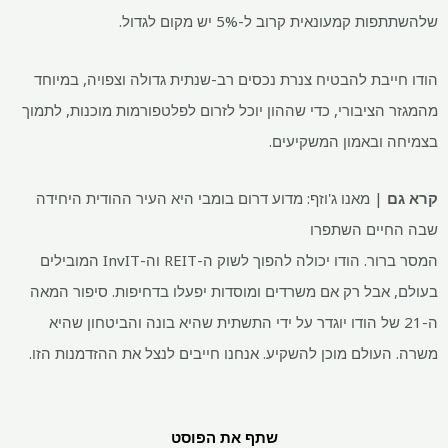
שלהשתתפות קמעונאית קרוב ל-5% יש מקום לגדול.
הודו חייבת להבטיח צנרת נכסים רב-שנתית גדולה וצפויה, במיוחד
מהמגזר הציבורי, כדי שההון יוכל לזרום לפלטפורמות מוכנות, לתמוך
בצמיחה ובאמון המשקיעים.
קרא גם
|
מאנו ג'וזף: מדוע דרום בומבי היא העיר ההודית היחידה
שבה החיים השתפרו
המסר ברור. הודו יכולה להפוך לשוק ה-REIT וה-InvIT המובילים
בעולם, אבל רק אם משרדים ומוסדות יפעלו בדחיפות. סיפור המאה
ה-21 של הודו יוגדר על ידי התשתית שהיא בונה והביטחון שהיא
משרה. העולם מוכן להשקיע. אנחנו חייבים לנצל את ההזדמנות הזו.
שתף את הפוסט