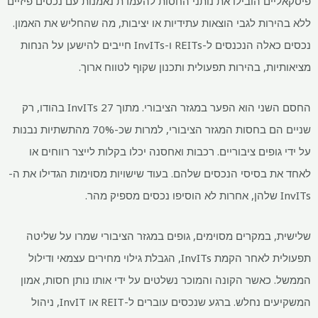
פיסקאליים הובילו את נותני החסות להעמדת נאמנות עם נכסים פיזיים
ללא בהירות לגבי הוצאות עתידיות או יציבות, מה שהחליש את האמון.
נכסים כאלה הנכנסים ל-REITs ו-InvITs חייבים להישען על הנחות
מציאותיות, בהירות תפעולית ותכנון שקוף לטווח ארוך.
החסם השני הוא הפער במגזר הציבורי. מתוך 27 InvITs בהודו, רק
שניים הם בחסות המגזר הציבורי, למרות שכ-70% מהתשתיות נבנות
על ידי גופים ציבוריים. רכבות ואחסנה יכלו בקלות לייצר רווחים או
לאחד את בסיסי הנכסים שלהם. בעוד שישויות מסוימות הגדילו את ה-
InvITs שלהן, אחרות לא הוסיפו נכסים מספיק מהר.
שלישית, במקרים מסוימים, גופים במגזר הציבורי שמרו על שליטה
תפעולית לאחר הקמת InvITs, הגבלת גילוי מחירים עצמאי ודילול
הממשל. כאשר הקונה והמוכר נשלטים על ידי אותו נותן חסות, אמון
המשקיעים נחלש. ברגע שנכסים עוברים ל-REIT או InvIT, ניהול