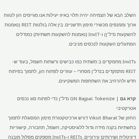
השלב הבא של הצמיחה יהיה תלוי באיזו יעילות אנו מגייסים הון לטווח
ארוך וממנפים מכשירי מימון חדשניים. בין אלה בולטות REIT (נאמנות
להשקעות נדל"ן) ו-InvIT (נאמנות להשקעות תשתיות) כמודלים
המתעלים השקעות לנכסים מניבים.
InvITs מתמקדים ב
תַשׁתִית
כמו כבישים ורשתות חשמל, בעוד ש-
REIT מתמקדים בנדל"ן מסחרי – עוזרים לפתוח הון, לתמוך בפיתוח
חדש ולהרחיב את השתתפות המשקיעים.
קרא גם
|
GN Bajpai: Tokenize נדל"ן כדי לפתוח סוג נכסים
אטרקטיבי
החזון של Viksit Bharat דורש ארכיטקטורת מימון המסוגלת לתמוך
בתשתיות בקנה מידה גדול ללוגיסטיקה, חשמל, תחבורה, קישוריות
דיגיטלית ושירותים עירוניים. REITs ו-InvITs מספקים מסלול מובנה