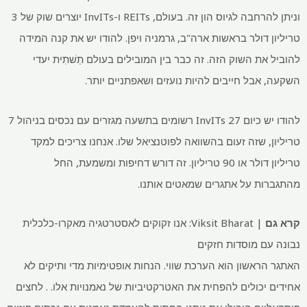
וניתן להרחבה לגיוס הון זה. בעולם, REITs ו-InvITs יוצרים שוק של 3
טריליון דולר בראשות ארה"ב, גרמניה ויפן. להודו יש את קנה המידה
להוביל את השוק הזה. זה כבר בין המובילים בעולם
תַשׁתִית
יעדי
השקעה, אבל חייבים להיות נועזים ושאפתניים יותר.
להודו יש כיום 27 InvITs רשומים בתשעה מגזרים עם נכסים בניהול
7
טריליון, שזה זעום בהשוואה לפוטנציאל שלו. אנחנו צריכים למקד
טריליון דולר או
90 טריליון. זה דורש דחיפות ומשמעת, החל
מהתגברות על אתגרים שמאטים אותנו.
קרא גם
|
Viksit Bharat: אנו זקוקים לאסטרטגיה מאקרו-כלכלית
נבונה עם מוסדות חזקים
האתגר הראשון הוא הערכת שווי. הנחות אופטימיות מדי ותיקים לא
אחידים יכולים להפחית את האטרקטיביות של נאמנויות אלו. . לחצים