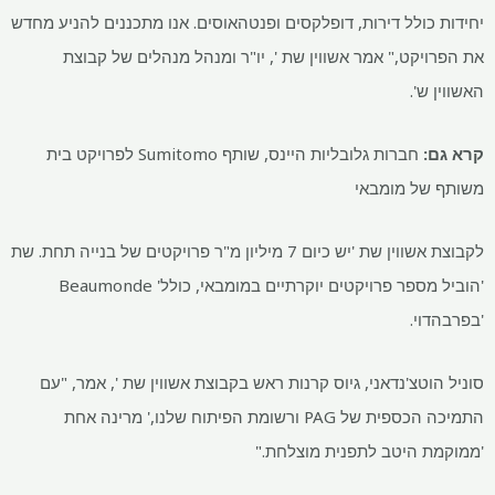
יחידות כולל דירות, דופלקסים ופנטהאוסים. אנו מתכננים להניע מחדש
את הפרויקט," אמר אשווין שת ', יו"ר ומנהל מנהלים של קבוצת
האשווין ש'.
קרא גם:
חברות גלובליות היינס, שותף Sumitomo לפרויקט בית
משותף של מומבאי
לקבוצת אשווין שת 'יש כיום 7 מיליון מ"ר פרויקטים של בנייה תחת. שת
'הוביל מספר פרויקטים יוקרתיים במומבאי, כולל' Beaumonde
'בפרבהדוי.
סוניל הוטצ'נדאני, גיוס קרנות ראש בקבוצת אשווין שת ', אמר, "עם
התמיכה הכספית של PAG ורשומת הפיתוח שלנו,' מרינה אחת
'ממוקמת היטב לתפנית מוצלחת."