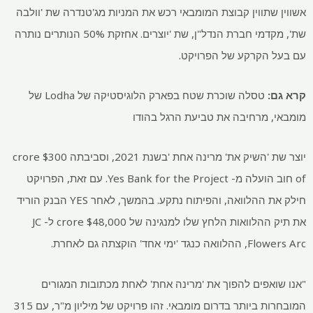
אשווין שתווין קבוצת המומבאי רכש את המניות מג'טנדרה שת 'וולבה
שת', מקדמי חברת הנדל"ן, שת 'יוצרים. אחזקת 50% הנותרים נותרה
עם בעל הקרקע של הפרויקט.
קרא גם:
טסלה שוכרת שטח בפארק הלוגיסטיקה של Lodha של
מומבאי, מרחיבה את טביעת הרגל בהודו
יוצר שת 'השיק את' מרינה אחת 'בשנת 2021, וסביבתה
$
300 crore
of חוב הועלה מ- Yes Bank for the Project. עם זאת, הפרויקט
חילק את ההלוואה, והפיתוח נתקע. בהמשך, לאחר YES הבנק הוריד
את תיק ההלוואות הלחץ שלו למנגינה של
$
48,000 crore ל- JC
Flowers Arc, ההלוואה כנגד 'ימי אחד' הוקצתה גם לאחרת.
"אנו שואפים להפוך את 'מרינה אחת' לאחת מכתובות המגורים
המובחרות ביותר בדרום מומבאי. זהו פרויקט של מיליון מ"ר, עם 315