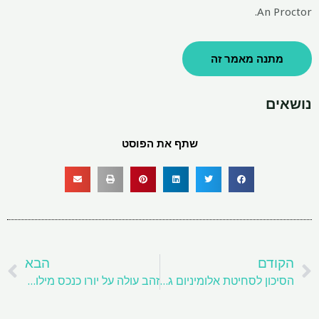
An Proctor.
מתנה מאמר זה
נושאים
שתף את הפוסט
קודם
ה
הקודם
הבא
הסיכון לסחיטת אלומיניום גדל ככל שהתפשטות מחיר המפתח מתהדקת
זהב עולה על יורו כנכס מילואים שני בגודלו: ECB