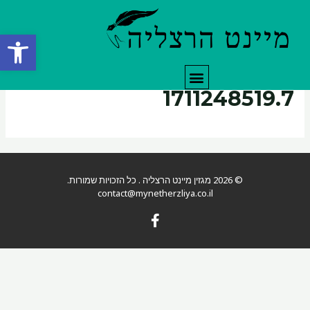
ילוג
תוכן
פתח סרגל
תפריט
1711248519.7
© 2026 מגזין מיינט הרצליה . כל הזכויות שמורות.
contact@mynetherzliya.co.il
F
a
c
e
b
o
o