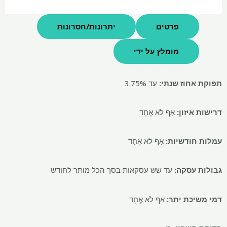
פרטים
יתרונות/חסרונות
מומלץ על ידי
תפוקת אחוז שנתי:
עד 3.75%
דרישות איזון:
אַף לֹא אֶחָד
עמלות חודשיות:
אַף לֹא אֶחָד
גבולות עסקה:
עד שש עסקאות בסך הכל מותר לחודש
דמי משיכת יתר:
אַף לֹא אֶחָד