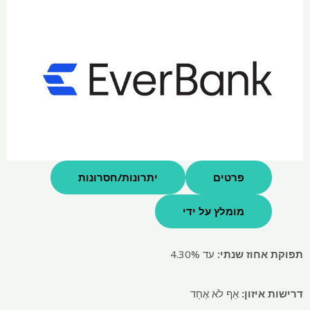
פרטים
יתרונות/חסרונות
מומלץ על ידי
תפוקת אחוז שנתי:
עד 4.30%
דרישות איזון:
אַף לֹא אֶחָד