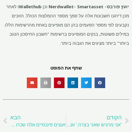
יועץ פורבס
–
Smartasset
–
Nerdwallet
וכן
Wallethub
ו לאחר
מכן דירגנו חשבונות אלה על סמך מספר ההמלצות הכולל. הזוכים
נקבעים לפי מספר הפעמים בהן הם מופיעים באחת מהרשימות הללו.
במילים פשוטות, בנקים המופיעים ברשימות "חשבון החיסכון הטוב
ביותר" ביותר מציגים את הגבוה ביותר.
שתף את הפוסט
קודם
ה
הקודם
הבא
'אני מרגיש שאני בצרה.' אני בן 74 עם 1.7 אלף דולר לחודש בהכנסה וחיסכון של 150 אלף דולר. אבל הבית שלי לא משתלם ואני עדיין עובד. עכשיו מה?
יועצים פיננסיים אלה שכרו יועצים פיננסיים משלהם – וגילינו מדוע