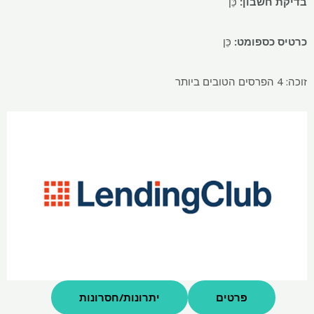
בדיקת חשבון:
כֵּן
כרטיס כספומט:
כֵּן
זוכה: 4 הפרסים הטובים ביותר
פרטים
יתרונות/חסרונות