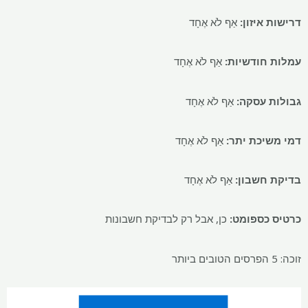
דרישות איזון:
אַף לֹא אֶחָד
עמלות חודשיות:
אַף לֹא אֶחָד
גבולות עסקה:
אַף לֹא אֶחָד
דמי משיכת יתר:
אַף לֹא אֶחָד
בדיקת חשבון:
אַף לֹא אֶחָד
כרטיס כספומט:
כן, אבל רק לבדיקת חשבונות
זוכה: 5 הפרסים הטובים ביותר