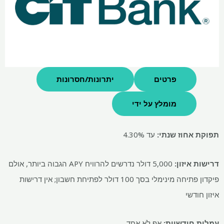
פרטים
יתרונות/חסרונות
מומלץ על ידי
תפוקת אחוז שנתי:
עד 4.30%
דרישות איזון:
5,000 דולר נדרשים להרוויח APY הגבוה ביותר, אולם
פיקדון פתיחה מינימלי בסך 100 דולר לפתיחת חשבון; אין דרישות
איזון חודשי
עמלות חודשיות:
אַף לֹא אֶחָד