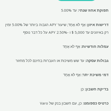
תפוקת אחוז שנתי:
עד 5.00%
דרישות איזון:
אַף לֹא אֶחָד; שיעור APY הגבוה ביותר של 5.00% זמין
רק באיזונים עד 5,000 $ ו -2.50% APY על כל דבר נוסף
עמלות חודשיות:
אַף לֹא אֶחָד
גבולות עסקה:
עד שש משיכות או העברות בחינם לכל מחזור
דמי משיכת יתר:
אַף לֹא אֶחָד
בדיקת חשבון:
כֵּן
כרטיס כספומט:
כן, עם חשבון בנק של Varo