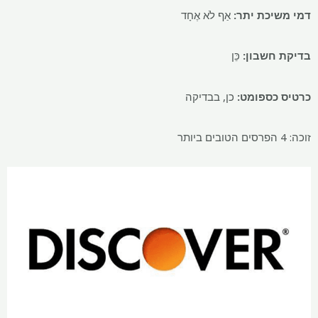
דמי משיכת יתר:
אַף לֹא אֶחָד
בדיקת חשבון:
כֵּן
כרטיס כספומט:
כן, בבדיקה
זוכה: 4 הפרסים הטובים ביותר