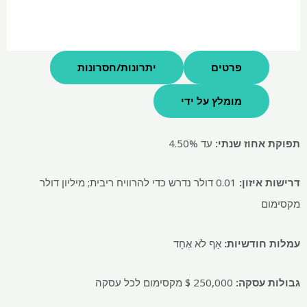
פרטים
יתרונות/חסרונות
מומלץ על ידי
תפוקת אחוז שנתי:
עד 4.50%
דרישות איזון:
0.01 דולר נדרש כדי להרוויח ריבית; מיליון דולר
מקסימום
עמלות חודשיות:
אַף לֹא אֶחָד
גבולות עסקה:
250,000 $ מקסימום לכל עסקה