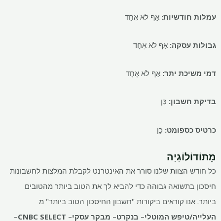
עמלות חודשיות:
אַף לֹא אֶחָד
גבולות עסקה:
אַף לֹא אֶחָד
דמי משיכת יתר:
אַף לֹא אֶחָד
בדיקת חשבון:
כֵּן
כרטיס כספומט:
כֵּן
מֵתוֹדוֹלוֹגִיָה
כל חודש הצוות שלנו סורר את האינטרנט לקבלת המלצות לחשבונות
חיסכון בתשואה גבוהה כדי להביא לך את הטוב ביותר מהטובים
ביותר. אנו קוראים ביקורות "חשבון החיסכון הטוב ביותר" מ
העלייה/טיפש המוטלי
–
בנקרט
–
מבקר עסקי
–
CNBC SELECT
–