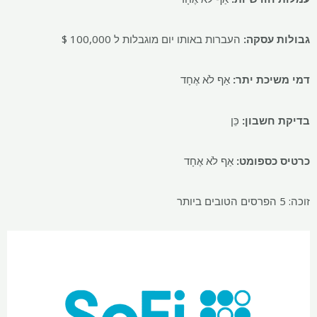
גבולות עסקה:
העברות באותו יום מוגבלות ל 100,000 $
דמי משיכת יתר:
אַף לֹא אֶחָד
בדיקת חשבון:
כֵּן
כרטיס כספומט:
אַף לֹא אֶחָד
זוכה: 5 הפרסים הטובים ביותר