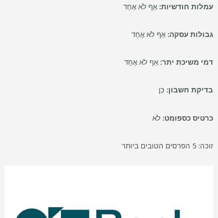
עמלות חודשיות:
אַף לֹא אֶחָד
גבולות עסקה:
אַף לֹא אֶחָד
דמי משיכת יתר:
אַף לֹא אֶחָד
בדיקת חשבון:
כֵּן
כרטיס כספומט:
לֹא
זוכה: 5 הפרסים הטובים ביותר