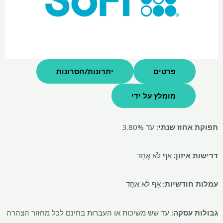
פרטים
יתרונות/חסרונות
מומלץ על ידי
תפוקת אחוז שנתי:
עד 3.80%
דרישות איזון:
אַף לֹא אֶחָד
עמלות חודשיות:
אַף לֹא אֶחָד
גבולות עסקה:
עד שש משיכות או העברות בחינם לכל מחזור הצהרה