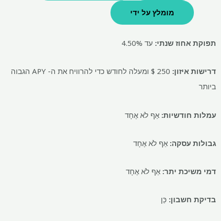
מומלץ על ידי
תפוקת אחוז שנתי:
עד 4.50%
דרישות איזון:
250 $ ומעלה לחודש כדי להרוויח את ה- APY הגבוה
ביותר
עמלות חודשיות:
אַף לֹא אֶחָד
גבולות עסקה:
אַף לֹא אֶחָד
דמי משיכת יתר:
אַף לֹא אֶחָד
בדיקת חשבון:
כֵּן