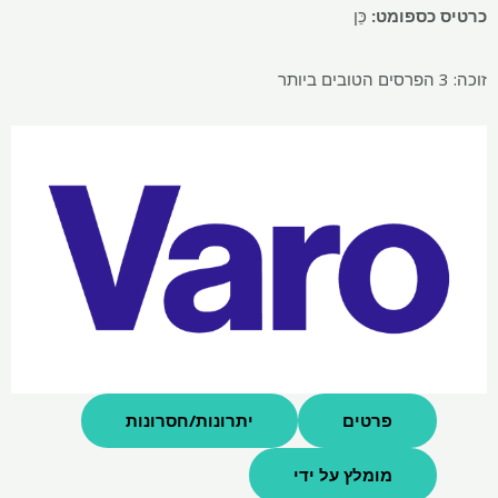
כרטיס כספומט:
כֵּן
זוכה: 3 הפרסים הטובים ביותר
פרטים
יתרונות/חסרונות
מומלץ על ידי