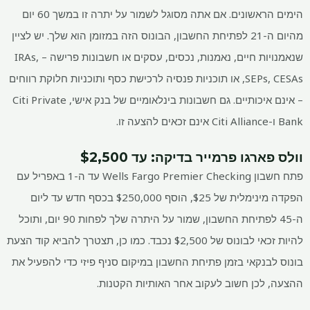
הימים הראשונים. אם אתה מסוגל לשמור על יתרה זו במשך 60 יום
מהיום ה-21 לפתיחת החשבון, הבונוס הזה במזומן הוא שלך. יש לציין
שנאמנויות חיים, נאמנות, נכסים, עסקים או חשבונות פרישה – IRAs,
SEPs, CESAs, או תוכניות פנסיה לרכישת כסף ותוכניות חלוקת רווחים
– אינם איכותיים. גם חשבונות בינלאומיים של בנק אישי, Citi Private
Bank ו-Citi Alliance אינם זכאים להצעה זו.
וולס פארגו פרמייר בדיקה
: עד $2,500
פתח חשבון Wells Fargo Premier Checking עד ה-1 באפריל עם
הפקדה מינימלית של $25, הוסף $250,000 בכסף חדש עד ליום
ה-45 לפתיחת החשבון, שמור על היתרה שלך לפחות 90 יום, ותוכל
להיות זכאי לבונוס של $2,500 נכבד. כמו כן, תצטרך להביא קוד הצעת
בונוס לבנקאי בזמן פתיחת החשבון במיקום סניף פיזי כדי להפעיל את
ההצעה, לכן חשוב לעקוב אחר האותיות הקטנות.