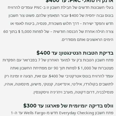
ארנק וירטואלי PNC
: עד $400
בעלי חשבונות חדשים של חבילת חשבון זו ב-PNC עומדים להרוויח
בונוס גבוה יחסית של $400 עבור המאמץ שלהם. פשוט צור חשבון
חדש והפקד ישירות – דרך תלוש משכורת, פנסיה, ביטוח לאומי או
צורה רגילה אחרת של הכנסה חודשית – של לפחות 5,000 $ בתוך 60
הימים הראשונים ואתם מסודרים.
בדיקת הטבות הנטינגטון
: עד $400
פתח חשבון הטבות צ'ק עד למועד האחרון של 7 בפברואר עם הפקדות
מצטברות של 1,000 $ לפחות תוך 90 יום מפתיחת החשבון ואתה
עומד להרוויח בונוס אטרקטיבי של $400. עם זאת, הצעה זו זמינה רק
לתושבים בקולורדו, אילינוי, אינדיאנה, קנטקי, מישיגן, מינסוטה, אוהיו,
פנסילבניה, דרום דקוטה, מערב וירג'יניה וויסקונסין.
וולס
בדיקה יומיומית של פארגו
: עד $300
פתח חשבון Everyday Checking חדש מ-Wells Fargo עד ה-1