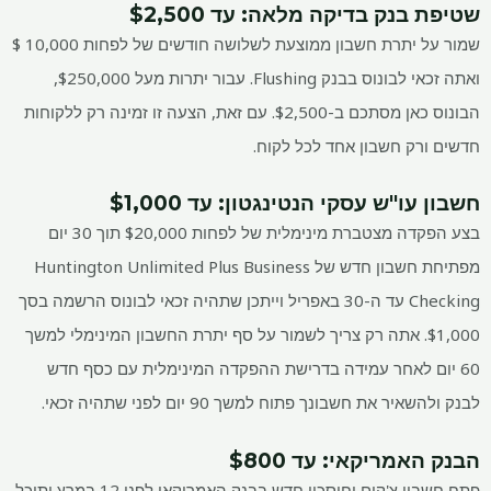
שטיפת בנק בדיקה מלאה
: עד $2,500
שמור על יתרת חשבון ממוצעת לשלושה חודשים של לפחות 10,000 $
ואתה זכאי לבונוס בבנק Flushing. עבור יתרות מעל $250,000,
הבונוס כאן מסתכם ב-$2,500. עם זאת, הצעה זו זמינה רק ללקוחות
חדשים ורק חשבון אחד לכל לקוח.
חשבון עו"ש עסקי הנטינגטון
: עד $1,000
בצע הפקדה מצטברת מינימלית של לפחות $20,000 תוך 30 יום
מפתיחת חשבון חדש של Huntington Unlimited Plus Business
Checking עד ה-30 באפריל וייתכן שתהיה זכאי לבונוס הרשמה בסך
$1,000. אתה רק צריך לשמור על סף יתרת החשבון המינימלי למשך
60 יום לאחר עמידה בדרישת ההפקדה המינימלית עם כסף חדש
לבנק ולהשאיר את חשבונך פתוח למשך 90 יום לפני שתהיה זכאי.
הבנק האמריקאי
: עד $800
פתח חשבון צ'קים וחיסכון חדש בבנק האמריקאי לפני 12 במרץ ותוכל