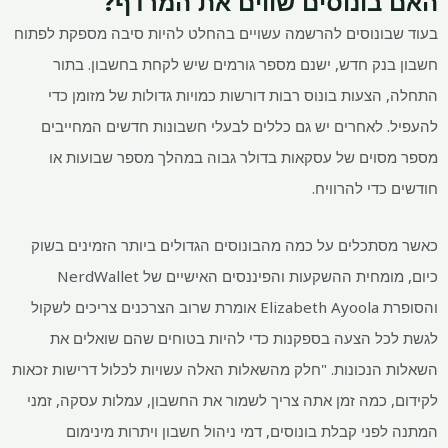
האם בונוסים שווים את המרדף?
בעוד שבונוסים להרשמה עשויים בהחלט להיות סיבה מספקת לפתוח
חשבון בנק חדש, ישנם מספר גורמים שיש לקחת בחשבון. בתור
התחלה, הצעות בונוס רבות דורשות כמויות גדולות של מזומן כדי
להעפיל. לאחרים יש גם כללים לבעלי חשבונות חדשים המחייבים
מספר מסוים של עסקאות בדולר גבוה במהלך מספר שבועות או
חודשים כדי להרוויח.
כאשר מסתכלים על כמה מהבונוסים הגדולים ביותר הזמינים בשוק
כיום, מומחית ההשקעות והפיננסים האישיים של NerdWallet
והסופרת Elizabeth Ayoola אומרת שרוב הצרכנים צריכים לשקול
לגשת לכל הצעה בספקנות כדי להיות בטוחים שהם שואלים את
השאלות הנכונות. "חלק מהשאלות האלה עשויות לכלול דרישות זכאות
לקידום, כמה זמן אתה צריך לשמור את החשבון, עמלות עסקה, זמני
המתנה לפני קבלת בונוסים, דמי ניהול חשבון ויתרות מינימום