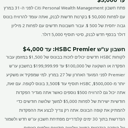
עד $5,000
פתח חשבון Citi Personal Wealth Management לפני ה-31 במרץ
עם לפחות 50,000 $ בקרנות חדשות לבנק, ואתה עומד להרוויח בונוס
גבוה יחסית של 500 $. עבור חשבונות חדשים עם לפחות 2 מיליון
דולר בכסף חדש לבנק, סיטי תוסיף 5,000 דולר.
חשבון עו"ש HSBC Premier
: עד $4,000
לקוחות HSBC חדשים יכולים לזכות בבונוס של $1,500 במזומן עבור
הפקדה או השקעה של $100,000 עד $199,999.99 בחשבון עו"ש
Premier לפני המועד האחרון של 27 במרץ. למי שמפקיד או משקיע
יותר מ-$500,000, HSBC תוסיף עוד 3,500$ בונוס לקופה. עם זאת,
אתה יכול גם להרוויח $500 נוספים כאשר אתה מגדיר הפקדות
חודשיות ישירות של לפחות $5,000 למשך שלושה חודשים כדי
להמתיק את קופה הבונוס. אתה רק צריך לבצע את ההפקדות
הנדרשות בתוך 30 ימים קלנדריים מפתיחת חשבון עו"ש חדש ולשמור
על היתרה הנדרשת במשך שלושה חודשים שלמים רצופים.