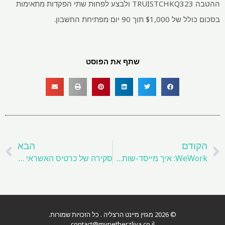
ההטבה TRUISTCHKQ323 ולבצע לפחות שתי הפקדות מתאימות
בסכום כולל של $1,000 תוך 90 יום מפתיחת החשבון.
שתף את הפוסט
קודם
ה
הקודם
הבא
WeWork: איך מייסד-שותף המודח אדם נוימן מתכנן לחזור לשלוט
סקירה של כרטיס האשראי Chase Ink Business Unlimited®
© 2026 מגזין מיינט הרצליה . כל הזכויות שמורות.
contact@mynetherzliya.co.il