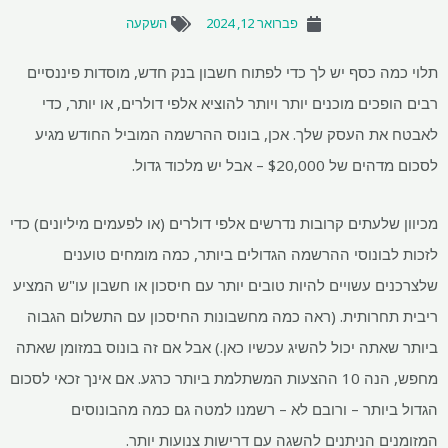
פברואר 12, 2024
השקעה
תלוי כמה כסף יש לך כדי לפתוח חשבון בנק חדש, מוסדות פיננסיים
רבים הופכים מוכנים יותר ויותר להוציא אלפי דולרים, או יותר, כדי
לאבטח את העסק שלך. אכן, בונוס ההרשמה המוביל החודש מגיע
לסכום מדהים של $20,000 – אבל יש מלכוד גדול.
מכיוון שלעתים קרובות נדרשים אלפי דולרים (או לפעמים מיליונים) כדי
לזכות לבונוסי ההרשמה הגדולים ביותר, כמה מומחים טוענים
שלצרכנים עשויים להיות טובים יותר עם חיסכון או חשבון עו"ש המציע
ריבית תחרותית. (ראה כמה מחשבונות החיסכון עם התשלום הגבוה
ביותר שאתה יכול להשיג עכשיו כאן.) אבל אם זה בונוס במזומן שאתה
מחפש, הנה 10 ההצעות המשתלמת ביותר כרגע. אם אינך זכאי לסכום
הגדול ביותר – ורובם לא – רשמנו למטה גם כמה מהבונוסים
המזומנים הניתנים להשגה עם דרישות צנועות יותר.