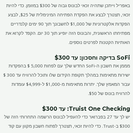
באפריל וייתכן שתהיה זכאי לבונוס גבוה של $300 במזומן. כדי להיות
זכאי, תצטרך לבצע את הפקדת הפתיחה המינימלית של $25, לבצע
הפקדות אלקטרוניות של $1,000 לחשבונך תוך 90 ימים קלנדריים
מפתיחתו הראשונית, והבונוס הזה יופיע תוך 30 יום. הקפד לקרוא את
האותיות הקטנות לפרטים נוספים.
SoFi בדיקה וחסכון
: עד $300
מממן את חשבון ה-SoFi החדש שלך עם לפחות 5,000 $ בהפקדות
ישירות מתאימות במהלך תקופת הקידום שלו ותוכל להרוויח עד 300 $
עבור המאמץ שלך. יתרות מתאימות מ-$1,000 ל-$4,999 עומדות
להרוויח בונוס של $50.
Truist One Checking
: עד $300
יש לך עד 27 בפברואר כדי להעפיל לבונוס הרשמה התחרותי הזה של
$300 ב-Trust. כדי להיות זכאי, תצטרך לפתוח חשבון מקוון עם קוד