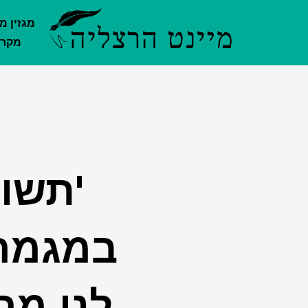
ילוג
מגזין מ
תוכן
מקרק
'תשוא
לנו מה