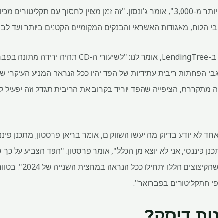
תעריפים של מעל 5%; עכשיו יש יותר מ-3,000", אומר ג'ונסון. "זה זמן מצוין לחסוך עם 
 הלוח, מאגודות האשראי והבנקים המקומיים הקטנים ביותר ועד לבנק
קן טומין, אנליסט בכיר בתעשייה ב-LendingTree, אומר לנו
 מתקררת, הציפייה שהפד יוריד בקרוב את הריבית תגדל וזה יפעיל לח
ובשבוע האחרון, הקונצנזו
י התקליטורים בפברואר".
ות דיסק?