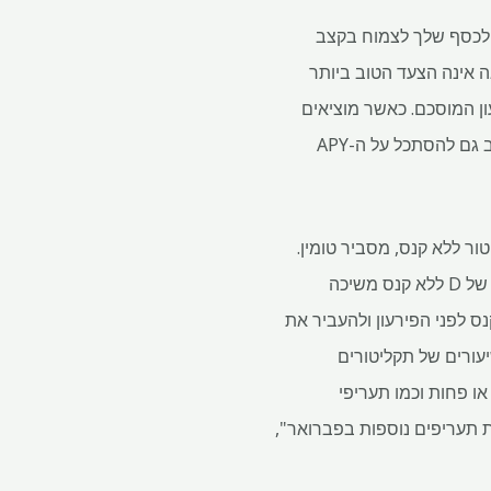
ר לכסף שלך לצמוח בקצב
 אינה הצעד הטוב ביותר
ון המוסכם. כאשר מוציאים
תקליטור, שקול את אורך התקופה והעריך אם ייתכן שיהיה עליך לגעת בכספים אלה לפני הפירעון. חשוב גם להסתכל על ה-APY
ר ללא קנס, מסביר טומין.
"כמה בנקים מקוונים ואיגודי אשראי מציעים כעת את התקליטורים האלה שנותנים לך את נעילת השער של D ללא קנס משיכה
ס לפני הפירעון ולהעביר את
עורים של תקליטורים
כן, רובם הם תקליטורים קצרי טווח עם אורך מועד של 12 חודשים או פחות וכמו תעריפי
ת תעריפים נוספות בפברואר",