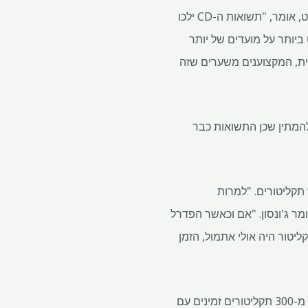
בעיקרון, התעריפים יתחילו לסגת, אומרים לנו המקצוענים. גרג מקברייד, אנליסט פיננסי ראשי בבנקרייט, אומר, "תשואות ה-CD ילכו
ביותר על מועדים של יותר
ית, המקצוענים משערים שזה
להמתין שכן התשואות כבר
זמן מתאים לרכוש תקליטורים. "למרות
יין גבוהים ממה שהיו ב-15 השנים הקודמות", אומר ג'ונסון. "אם וכאשר הפדרל
יטור היה אולי אתמול, הזמן
חדשות טובות בפן הזה: קל יותר מאי פעם למצוא מחירי תקליטורים אטרקטיביים. "לפני שנה, היו פחות מ-300 תקליטורים זמינים עם