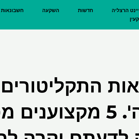
יינט הרצליה
חדשות
השקעה
חשבונאות
עין
ות התקליטורים 
במגמה'. 5 מקצועני
 לדעתם יקרה לת