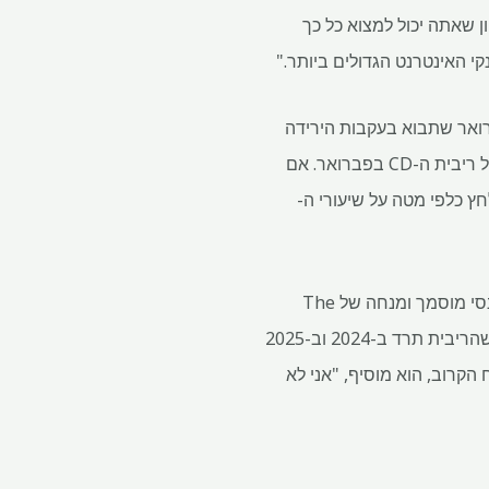
תקליטורים מכיוון שאתה יכול למצוא כל כך
י האינטרנט הגדולים ביותר."
: "לשיעורי ה-CD תהיה ירידה מתונה בפברואר שתבוא בעקבות הירידה
שנראתה בינואר. ציפיות השוק לגבי הפחתות ריבית עתידיות של הפד יהיו ככל הנראה המניע העיקרי של ריבית ה-CD בפברואר. אם
ץ כלפי מטה על שיעורי ה-
כמובן, כשזה מגיע לתחזיות, אף אחד לא יודע בדיוק מה יעשו השווקים, אומר בריאן פרסטון, מתכנן פיננסי מוסמך ומנחה של The
Money Guy Show. "אפילו כמתכנן פיננסי, אני לא יוצא מן הכלל", אומר פרסטון. "הפד הצביע על כך שהריבית תרד ב-2024 וב-2025
ס הוא שהקיצוצים הללו יתחילו ככל הנראה במחצית השנייה של 2024". בטווח הקרוב, הוא מוסיף, "אני לא