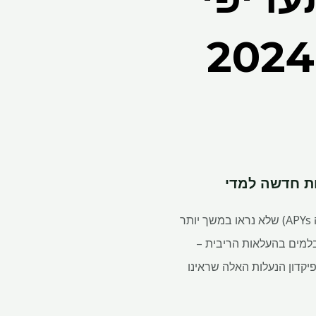
ת חדשה למדי
שיעורי התקליטורים ראו עלייה מהירה בשנתיים האחרונות, כאשר רבים ישבו בשיאים (אהמ 5% ומעלה APYs) שלא נראו במשך יותר
בלמים בהעלאות הריבית –
20. אז מה זה אומר על תעודות הפיקדון הנעלות האלה שראינו