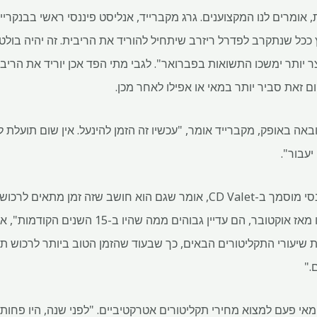
ככל שנתקרב לפדרל ריזרב שיתחיל להוריד את הריבית. זה יהיה בולט 
 יותר ימשכו התשואות בפברואר". לגבי מתי הפד אכן יוריד את הריב
 זאת סביר יותר במאי או אפילו לאחר מכן.
 באופק, מקברייד אומר, "עכשיו זה הזמן להינעל. אין שום תועלת 
יעבור".
מצדו, בריאן ג'ונסון, אנליסט פיננסי מוסמך ב-CD Valet, אומר שגם הוא חושב שזה 
שהשיעורים לטווח קצר יותר ירדו מאז אוקטובר, הם עד
ת שיעורי התקליטורים הבאים, כך שבעוד שהזמן הטוב ביותר לרכוש תקל
."