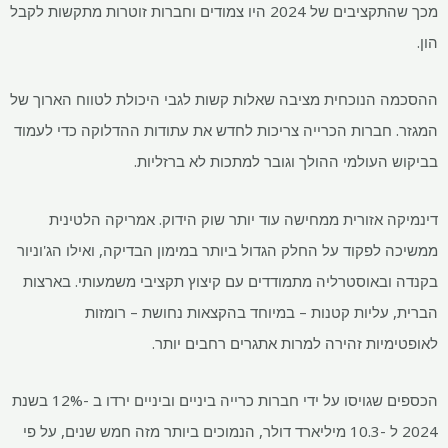
מכך שהתקציבים של 2024 היו צמודים וחברות זוטרות מתקשות לקבל
הון.
ההסכמה הנוכחית מציבה שאלות קשות לגבי היכולת לטווח הארוך של
המגזר. חברות הכרייה צריכות לחדש את עתודות ההדלוקה כדי לעמוד
בביקוש העולמי ההולך וגובר למתכות לא ברזליות.
דינמיקה אזורית ממחישה עוד יותר שוק הידוק. אמריקה הלטינית
ממשיכה לפקוד על החלק הגדול ביותר במימון הבדיקה, ואילו הג'וניור
בקנדה ובאוסטרליה מתמודדים עם קיצוץ תקציבי משמעותי. בארצות
הברית, עליות קטנות – במיוחד בהקצאות נחושת – רומזות
לאופטימיות זהירה למרות אתגרים רחבים יותר.
הכספים שגויסו על ידי חברות כרייה ביניים וביניים ירדו ב -12% בשנת
2024 ל -10.3 מיליארד דולר, הנמוכים ביותר מזה חמש שנים, על פי