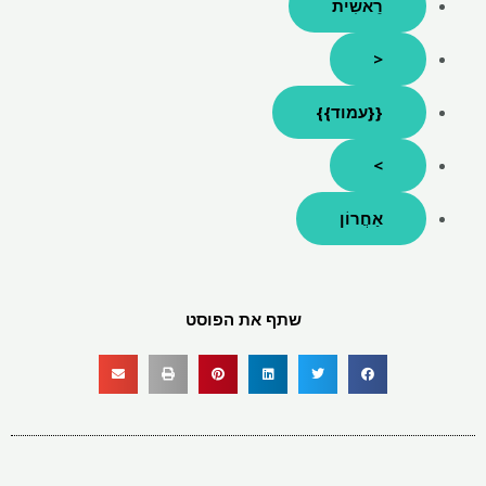
רֵאשִׁית
<
{{עמוד}}
>
אַחֲרוֹן
שתף את הפוסט