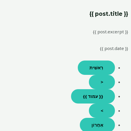
{{ post.title }}
{{ post.excerpt }}
{{ post.date }}
רֵאשִׁית
<
{{ עמוד }}
>
אַחֲרוֹן