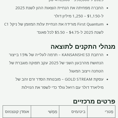
החברה מפחיתה את הנחיית הוצאות ההון לשנת 2025
ל-$1,150 – 1,250 מיליון דולר
First Quantum מורידה את הנחיית עלות המזומן של ניקל C1
לשנת 2025 ל-$4.75 – $5.50 לכל פאונד
מנהלי התקנים לתוצאה
הרחבת KANSANSHI S3 – תרמה לעלייה של 15% בייצור
הנחושת מהרבעון השני של 2025 עקב תפוקה מוגברת של
הטחנה וייצוב המעגל
עסקת GOLD STREAM – מובטחת הסדר זרם זהב של
מיליארד דולר עם רויאל גולד כדי לשפר את הנזילות
פרטים מרכזיים
מֶטרִי
ביט/מיס
מַמָשִׁי
אומדן קונצנזוס