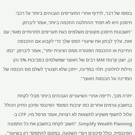
בסופו של דבר, לרדוף אחרי התעריפים הגבוהים ביותר על רכבי
חיסכון היא לא תמיד ההחלטה החכמה ביותר, אומר ליברמן.
"חשבונות חיסכון מקוונים משלמים כעת תעריפים תחרותיים מאוד; עם
זאת, עליך לבחון את שיעורי המס שלך כדי לקבוע אם ההכנסה
החייבת או ההכנסה הפטורה ממס הגיונית יותר", אומר ליברמן. "כמו
כן, ישנן קרנות MM רבים של האוצר שמשלמים בסביבות 5% והן
נזילות לחלוטין. תלוי במדינה, ייתכן שלא תצטרך לשלם מס הכנסה של
המדינה על הכנסות האוצר".
יתרה מכך, רדיפה אחרי השיעורים הגבוהים ביותר מבלי לקחת
בחשבון גורמים אחרים כמו יציבות המוסד הפיננסי וסיכון התיק הכולל
עלול לחשוף משקיע לתוצאות לא רצויות, אומר מרסל מיו, CFP ב-
Simplify Wealth Planning. "חשוב לקחת בחשבון את כל התמונה
הפיננסית, כולל סיכונים ויעדי השקעה, במקום להתמקד רק בשיעור",