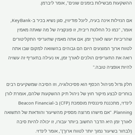
ההשקעות מבשילות בזמנים שונים", אומר ליברמן.
אם הנזילות אינה בעיה, ליונל פודיווין, סגן נשיא בכיר ב-KeyBank,
אומר, "כמו כל החלטת ריבית, זו פונקציה של מה שאתה מאמין
שהריביות יעשו לאורך זמן. אם אתה מאמין שתעריפי התקליטורים
לטווח ארוך המוצעים היום הם גבוהים בהשוואה למקום שבו אתה
רואה את התעריפים הולכים לאורך זמן, אז נעילה בתעריף זה עשויה
להיות אופציה טובה."
חלק גדול מניהול הכסף הוא פסיכולוגיה, וזו הסיבה שמשקיעים רבים
בוחרים לבצע מיקור חוץ של ניהול תיק ההשקעות שלהם, אומרת לורן
לינדזי, מתכננת פיננסית מוסמכת (CFP) ב-Beacon Financial
Planning. "אם מישהו מרוצה מספיק מהשיעור והוודאות של התשואה
לאורך זמן היא הדבר החשוב ביותר עבורו, זו יכולה להיות סיבה
(לבחור בשיעור נמוך יותר לטווח ארוך)", אומר לינדזי.