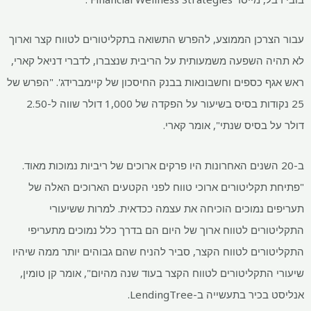
עבור הצרכן הממוצע, להפרש התשואה בתקליטורים לטווח קצר וארוך
לא תהיה השפעה משמעותית על הריבית שנצברו, לדברי דניאל קארי,
ראש אגף כספים וחשבונאות בבנק החיסכון של קיימברידג'. "הפרש של
25 נקודות בסיס בשיעור על הפקדה של 1,000 דולר שווה ל-2.50
דולר על בסיס שנתי", אומר קארי.
ב-20 השנים האחרונות היו פרקים ארוכים של ריביות נמוכות מאוד.
"פתיחת תקליטורים ארוכי טווח לפני הקטעים הארוכים האלה של
תעריפים נמוכים הוכיחה את עצמה ככדאית. למרות ששיעורי
התקליטורים לטווח ארוך של היום הם בדרך כלל נמוכים מתעריפי
התקליטורים לטווח הקצר, סביר להניח שהם גבוהים יותר ממה שיהיו
שיעורי התקליטורים לטווח הקצר בעוד שנה מהיום", אומר קן טומין,
אנליסט בכיר בתעשייה ב-LendingTree.