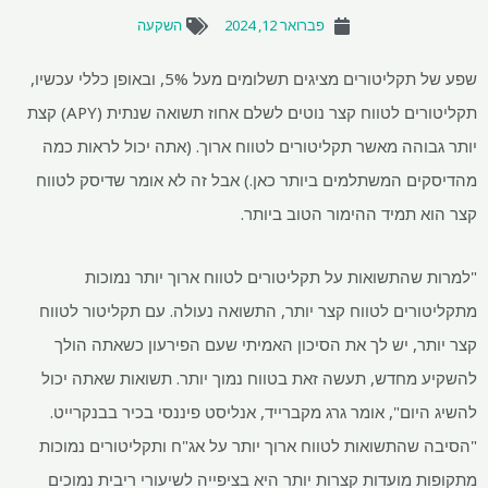
פברואר 12, 2024
השקעה
שפע של תקליטורים מציגים תשלומים מעל 5%, ובאופן כללי עכשיו,
תקליטורים לטווח קצר נוטים לשלם אחוז תשואה שנתית (APY) קצת
יותר גבוהה מאשר תקליטורים לטווח ארוך. (אתה יכול לראות כמה
מהדיסקים המשתלמים ביותר כאן.) אבל זה לא אומר שדיסק לטווח
קצר הוא תמיד ההימור הטוב ביותר.
"למרות שהתשואות על תקליטורים לטווח ארוך יותר נמוכות
מתקליטורים לטווח קצר יותר, התשואה נעולה. עם תקליטור לטווח
קצר יותר, יש לך את הסיכון האמיתי שעם הפירעון כשאתה הולך
להשקיע מחדש, תעשה זאת בטווח נמוך יותר. תשואות שאתה יכול
להשיג היום", אומר גרג מקברייד, אנליסט פיננסי בכיר בבנקרייט.
"הסיבה שהתשואות לטווח ארוך יותר על אג"ח ותקליטורים נמוכות
מתקופות מועדות קצרות יותר היא בציפייה לשיעורי ריבית נמוכים