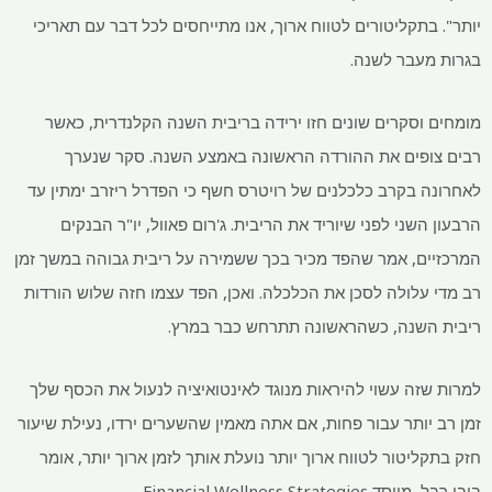
יותר". בתקליטורים לטווח ארוך, אנו מתייחסים לכל דבר עם תאריכי
בגרות מעבר לשנה.
מומחים וסקרים שונים חזו ירידה בריבית השנה הקלנדרית, כאשר
רבים צופים את ההורדה הראשונה באמצע השנה. סקר שנערך
לאחרונה בקרב כלכלנים של רויטרס חשף כי הפדרל ריזרב ימתין עד
הרבעון השני לפני שיוריד את הריבית. ג'רום פאוול, יו"ר הבנקים
המרכזיים, אמר שהפד מכיר בכך ששמירה על ריבית גבוהה במשך זמן
רב מדי עלולה לסכן את הכלכלה. ואכן, הפד עצמו חזה שלוש הורדות
ריבית השנה, כשהראשונה תתרחש כבר במרץ.
למרות שזה עשוי להיראות מנוגד לאינטואיציה לנעול את הכסף שלך
זמן רב יותר עבור פחות, אם אתה מאמין שהשערים ירדו, נעילת שיעור
חזק בתקליטור לטווח ארוך יותר נועלת אותך לזמן ארוך יותר, אומר
בובי רבל, מייסד Financial Wellness Strategies .