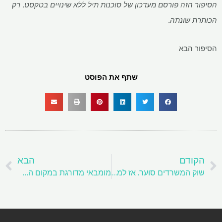
הסיפור הזה פורסם מעדכון של סוכנות תיל ללא שינויים בטקסט. רק
הכותרת שונתה.
הסיפור הבא
שתף את הפוסט
קודם
ה
הקודם
הבא
שוק המשרדים סוער. אז למה דמי השכירות יקרים יותר?
מומבאי מדורגת במקום השלישי לאחר שמנילה, דובאי במדד הערים העולמיות של נייט פרנק פריים, רואה צמיחה של 10% בשנה בתעריפי דירות היוקרה