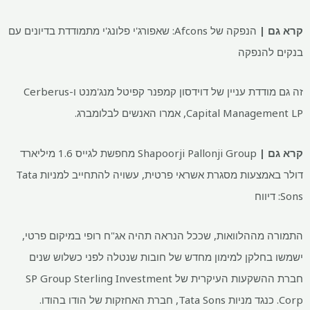
קרא גם |
הנפקה של Afcons: שאפורג'י פלונג'י מתמודדת בדיונים עם
בנקים להנפקה
זה גם מודדת עניין של דוידסון קמפנר קפיטל מנג'מנט ו-Cerberus
Capital Management LP, אמרו האנשים לבלומברג.
קרא גם |
Shapoorji Pallonji Group מחפשת לגייס 1.6 מיליארד
דולר באמצעות מסגרת אשראי פרטית, עשויה להתחייב למניות Tata
Sons: דיווח
התמורה מההלוואות, שככל הנראה תהיה אג"ח רופי במיקום פרטי,
ישמשו בחלקן למימון מחדש של חובות שנטלה לפני כשלוש שנים
חברת ההשקעות העיקרית של SP Group Sterling Investment
Corp. כנגד מניות Tata Sons, חברת האחזקות של הודו בהודו.