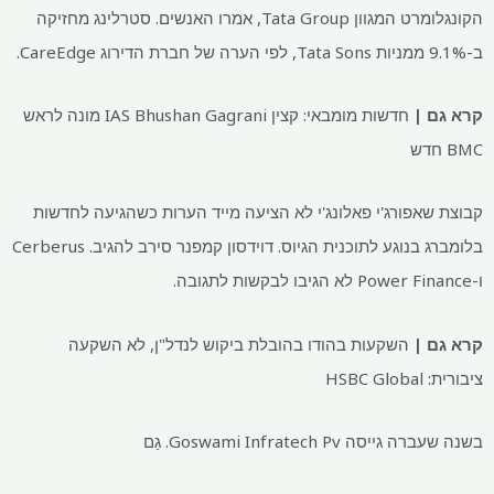
הקונגלומרט המגוון Tata Group, אמרו האנשים. סטרלינג מחזיקה
ב-9.1% ממניות Tata Sons, לפי הערה של חברת הדירוג CareEdge.
קרא גם |
חדשות מומבאי: קצין IAS Bhushan Gagrani מונה לראש
BMC חדש
קבוצת שאפורג'י פאלונג'י לא הציעה מייד הערות כשהגיעה לחדשות
בלומברג בנוגע לתוכנית הגיוס. דוידסון קמפנר סירב להגיב. Cerberus
ו-Power Finance לא הגיבו לבקשות לתגובה.
קרא גם |
השקעות בהודו בהובלת ביקוש לנדל"ן, לא השקעה
ציבורית: HSBC Global
בשנה שעברה גייסה Goswami Infratech Pv. גַם