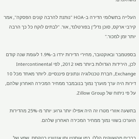
העלייה בתשלומי הדירה ב-HOA "נותנת להרבה קונים הפסקה", אמר
קירבי ארקס, סוכן נדל"ן בפורטלנד, אור. "לבתים לוקח כל כך הרבה
יותר זמן למכור."
בספטמבר ובאוקטובר, מחירי הדירות ירדו ב-1.9% לעומת שנה קודם
לכן, הירידות הגדולות ביותר מאז 2012, לפי Intercontinental
Exchange, חברת טכנולוגיה ונתונים פיננסיים. ליותר מאחד מכל 10
דירות היה ערך מוערך נמוך בנובמבר ממחיר המכירה האחרון שלהם,
על פי ניתוח של Zillow Group.
בתשעה אזורי מטרו זה היה אפילו יותר גרוע: יותר מ-25% מהדירות
הוערכו בשווי נמוך ממחיר המכירה האחרון שלהם.
ברבים מהשווקים הללו, כמו אוסטין וסן אנטוניו בטקסס, שפע של