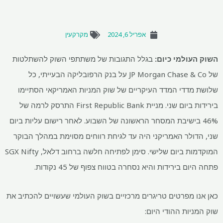
אפריל 6, 2024
מקרקעין
השוק העולמי כיום:
בגלל התגובות של משתתפי השוק להשתלטות
של JP Morgan Chase & Co על בנק הרפובליקה הבעייתי, כל
שלושת מדדי המדד העיקריים של שוק המניות האמריקאי הסתיימו
בירידות ביום שני. מניית First Republic Bank התרסק לרמה של
46% בישיבת המסחר הראשונה של השבוע. לאחר רישום עליות ביום
שני, הדולר האמריקני היה עד לגיחת רווחים מסוימת במהלך הבוקר
המוקדמות ביום שלישי. סימן לפתיחה חלשה ברחוב דלאל, SGX Nifty
פתחה היום בירידות והיא נסחרה בטווח צפוף של 45 נקודות.
כאן אנו מפרטים טריגרים מרכזיים בשוק העולמי שעשויים להכתיב את
שוק המניות ההודי היום: