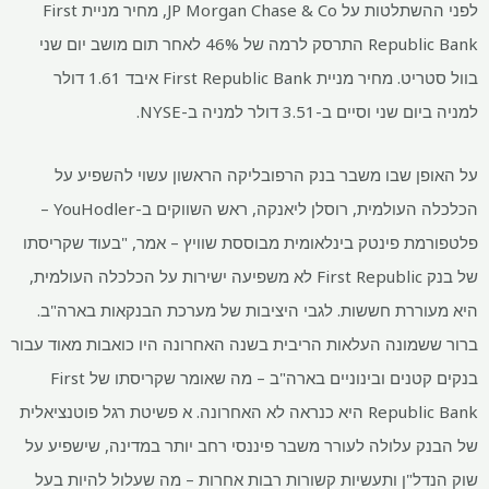
לפני ההשתלטות על JP Morgan Chase & Co, מחיר מניית First
Republic Bank התרסק לרמה של 46% לאחר תום מושב יום שני
בוול סטריט. מחיר מניית First Republic Bank איבד 1.61 דולר
למניה ביום שני וסיים ב-3.51 דולר למניה ב-NYSE.
על האופן שבו משבר בנק הרפובליקה הראשון עשוי להשפיע על
הכלכלה העולמית, רוסלן ליאנקה, ראש השווקים ב-YouHodler –
פלטפורמת פינטק בינלאומית מבוססת שוויץ – אמר, "בעוד שקריסתו
של בנק First Republic לא משפיעה ישירות על הכלכלה העולמית,
היא מעוררת חששות. לגבי היציבות של מערכת הבנקאות בארה"ב.
ברור ששמונה העלאות הריבית בשנה האחרונה היו כואבות מאוד עבור
בנקים קטנים ובינוניים בארה"ב – מה שאומר שקריסתו של First
Republic Bank היא כנראה לא האחרונה. א פשיטת רגל פוטנציאלית
של הבנק עלולה לעורר משבר פיננסי רחב יותר במדינה, שישפיע על
שוק הנדל"ן ותעשיות קשורות רבות אחרות – מה שעלול להיות בעל