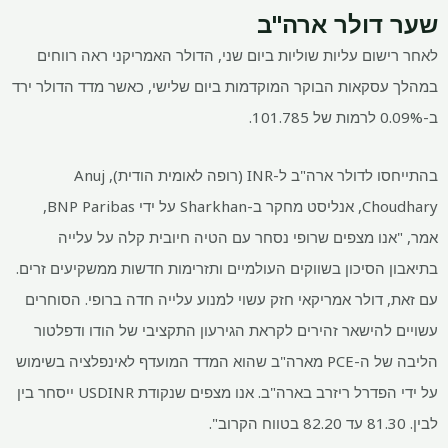
שער דולר ארה"ב
לאחר רישום עליות שוליות ביום שני, הדולר האמריקני ראה רווחים
במהלך עסקאות הבוקר המוקדמות ביום שלישי, כאשר מדד הדולר ירד
ב-0.09% לרמות של 101.785.
בהתייחסו לדולר ארה"ב ל-INR (רופה לאומית הודית), Anuj
Choudhary, אנליסט מחקר ב-Sharkhan על ידי BNP Paribas,
אמר, "אנו מצפים שרופי נסחר עם הטיה חיובית קלה על עלייה
בתיאבון הסיכון בשווקים העולמיים ותזרימות חדשות ממשקיעים זרים.
עם זאת, דולר אמריקאי חזק עשוי למנוע עלייה חדה ברופי. הסוחרים
עשויים להישאר זהירים לקראת הגירעון התקציבי של הודו ודפלטור
הליבה של ה-PCE מארה"ב שהוא המדד המועדף לאינפלציה בשימוש
על ידי הפדרל ריזרב בארה"ב. אנו מצפים שנקודת USDINR ייסחר בין
לבין. 81.30 עד 82.20 בטווח הקרוב".