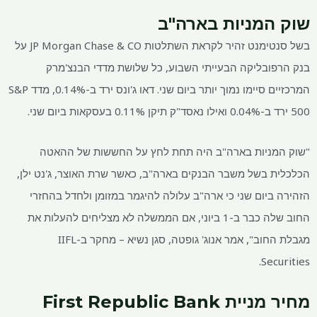
שוק המניות בארה"ב
בשל סנטימנט זהיר לקראת השתלטות JP Morgan Chase & CO על
בנק הרפובליקה הבעייתי השבוע, כל שלושת מדדי הבנצ'מרק
המרכזיים סיימו נמוך יותר ביום שני. דאו ג'ונס ירד ב-0.14%, מדד S&P
500 ירד ב-0.04% ואילו נאסד"ק תיקן 0.11% בעסקאות ביום שני.
"שוק המניות בארה"ב היה תחת לחץ על החששות של ההאטה
הכלכלית בשל משבר הבנקים בארה"ב, כאשר שרת האוצר, ג'נט ילן,
הזהירה ביום שני כי ארה"ב עלולה להיגמר במזומן ולחדל בהחזרי
החוב שלה כבר ב-1 ביוני, אם הממשלה לא מצליחים להעלות את
מגבלת החוב", אמר אנוג' גופטה, סגן נשיא – מחקר ב-IIFL
Securities.
מחיר מניית First Republic Bank