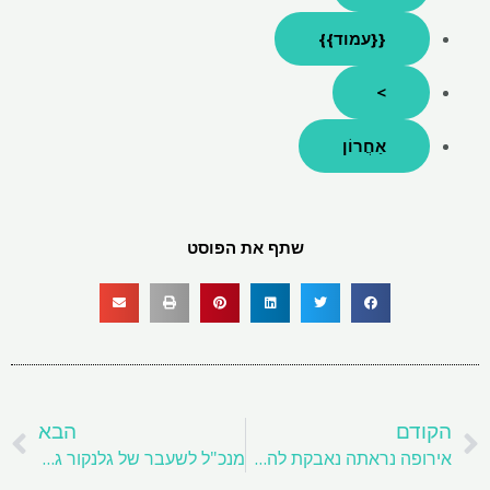
{{עמוד}}
>
אַחֲרוֹן
שתף את הפוסט
קודם
ה
הקודם
הבא
אירופה נראתה נאבקת להתמודד עם סין על אדמות נדירות
מנכ"ל לשעבר של גלנקור גלסנברג קונה מניות בפעם הראשונה מאז 2015