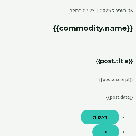
08 באפריל 2025 | 07:23 בבוקר
{{commodity.name}}
{{post.title}}
{{post.excerpt}}
{{post.date}}
רֵאשִׁית
<