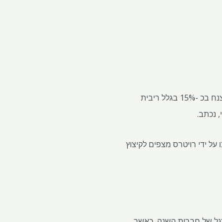
אחד מיוצרי הפלדה המובילים שלה, Severstal, העריך ביולי כי ביקוש הפלדה של המחצית הראשונה צנח בכ -15% בגלל ריבית
טים שנערכו על ידי רויטרס מצפים לקיצוץ
גל של חברות השנה, כאשר