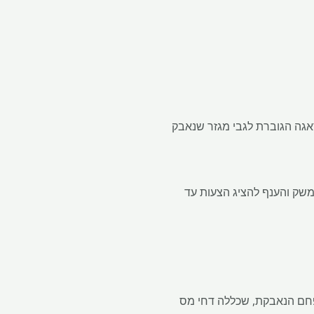
אגה הגוברת לגבי מגזר שנאבק
לה ב- 28 באוגוסט, ביקש ממשרדי המשק והענף להציג הצעות עד
פחם הנאבקת, שכללה דחי מס