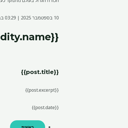
הכורה הגדול בעולם מתמקד כעת 
10 בספטמבר 2025 | 03:29 בבוקר
{{commodity.name}}
{{post.title}}
{{post.excerpt}}
{{post.date}}
רֵאשִׁית