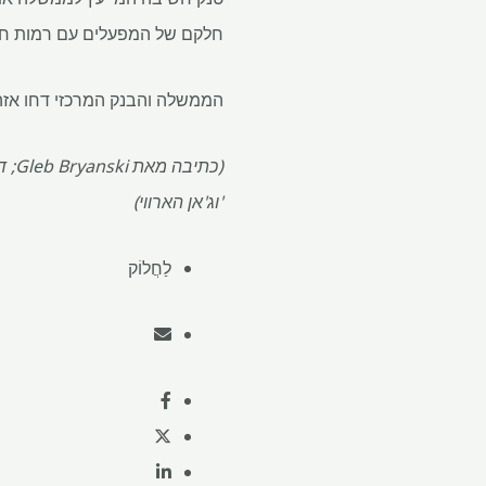
חלקם של המפעלים עם רמות חוב מ
הממשלה והבנק המרכזי דחו אזה
(כת
'וג'אן הארווי)
לַחֲלוֹק