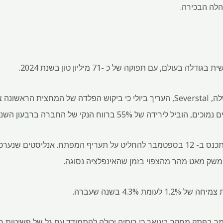
הלה הבכירה.
עולם, עם תפוקה של כ -71 מיליון טון בשנת 2024.
של 55% ברווח הנקי של החברה ברבעון השני, נכתב.
מועצת הבנק המרכזי אמורה להתכנס ב- 12 בספטמבר להחליט על תעריף המפתח. אנליס
ת 4.3% בשנה שעברה.
 בפתק מחקר בינואר כי רוסיה יכולה להתמודד עם גל של פשיטות ר