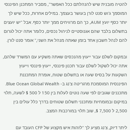
להטיה מובנית שיש להנהלתם ככל האפשר", מסביר המתכנן הפיננסי
המוסמך ג'וש סנט לורן בעושר בעצמך. במילים אחרות, ככל שיש לך
יותר כסף יועץ AUM, כך הם מרוויחים ממך יותר כסף. אבל "יש יועצים
בתשלום בלבד שהם אגנוסטיים לניהול נכסים, כלומר אתה יכול לגרום
להם לנהל חשבון אחד בזמן שאתה מנהל את השני," אומר סנט לורן.
ובמקום לשלם עבור ייעוץ מהנכסים שאתה משקיע עם המשרד שלהם,
אתה יכול לשקול לשלם עבור תכנון פיננסי, ייעוץ פיננסי וייעוץ
השקעות על בסיס שעה או בתשלום שטוח, אומרת המתכננת
הפיננסית המוסמכת מרגריטה צ'נג ב- Blue Ocean Global Wealth.
מתכננים שגובים לפי שעה נוטים לעלות בין 150 ל 500 $ לשעה, תלוי
במיקום ובמומחיות ומתכנני תשלום שטוחים בדרך כלל עולים בין
2,500 ל 7,500 $, שוב תלוי במורכבות המצב.
ליתר דיוק, צ'נג מציע לך "לזהות איש מקצוע של CFP העובד עם