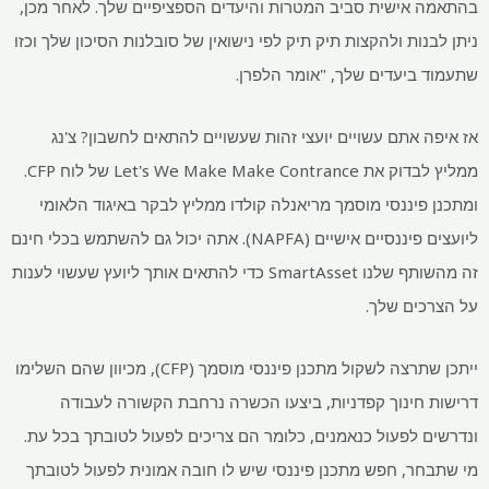
בהתאמה אישית סביב המטרות והיעדים הספציפיים שלך. לאחר מכן,
ניתן לבנות ולהקצות תיק תיק לפי נישואין של סובלנות הסיכון שלך וכזו
שתעמוד ביעדים שלך, "אומר הלפרן.
אז איפה אתם עשויים יועצי זהות שעשויים להתאים לחשבון? צ'נג
ממליץ לבדוק את Let's We Make Make Contrance של לוח CFP.
ומתכנן פיננסי מוסמך מריאנלה קולדו ממליץ לבקר באיגוד הלאומי
ליועצים פיננסיים אישיים (NAPFA). אתה יכול גם להשתמש בכלי חינם
זה מהשותף שלנו SmartAsset כדי להתאים אותך ליועץ שעשוי לענות
על הצרכים שלך.
ייתכן שתרצה לשקול מתכנן פיננסי מוסמך (CFP), מכיוון שהם השלימו
דרישות חינוך קפדניות, ביצעו הכשרה נרחבת הקשורה לעבודה
ונדרשים לפעול כנאמנים, כלומר הם צריכים לפעול לטובתך בכל עת.
מי שתבחר, חפש מתכנן פיננסי שיש לו חובה אמונית לפעול לטובתך