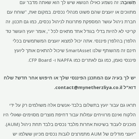
תְשׁוּבָה:
זה נשמע כאילו הנושא שיש לך הוא שאתה מדבר עם
מתווכים או יועצים שהם פשוט מנהלי נכסים. במקום זאת, "שוחח עם
חברת ניהול עושר המספקת פתרונות לניהול נכסים, כמו גם תכנון. זה
קריטי לא להיות בדלי בגודל אחד מתאים לכל ", אומר יועץ העושר טד
הלפרן בהלפרן פיננסי. אתה יכול למצוא יועצים המשתמשים בכלי
חינם זה מהשותף שלנו SmartAsset שיכול להתאים אותך ליועץ
פיננסי נאמן, כמו גם לאתרים כמו NAPFA ו- CFP Board.
יש לך בעיה עם המתכנן הפיננסי שלך או חיפוש אחר חדש? שלח
דוא"ל
contact@mynetherzliya.co.il
.
תראו גם עבור יועץ בתשלום בלבד-אנשים אלה משולמים רק על ידי
הלקוח ואינם מרוויחים עמלות עבור דחיפת מוצרים מסוימים-שאולי היו
מוכנים לעבוד בשיטות אחרות מלבד נכסים בלבד תחת ניהול (AUM).
"יועצי מודלים של AUM מתמרצים לגבות נכסים מכיוון ששלמו יש