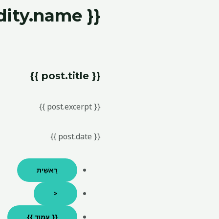
{{ commodity.name }}
{{ post.title }}
{{ post.excerpt }}
{{ post.date }}
רֵאשִׁית
<
{{ עמוד }}