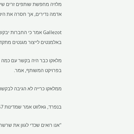
אדמה נדירים, אך חסרה את היכו
Gallezot אמר כי החברו
באלמנטים לייצור מגנטים מתקדמי
בפרויקט המשותף, אמר.
ממלאקו כרייה לא הגיבה לבקשת
בנפרד, גאלזוט אמר שמדינות G7 יחפשו לקיים דיונים עם שותפים זרים מחוץ לקבוצה על מינרלים קריטיים במהלך פגישותיה השנה.
"אנו רואים שכדי לגוון את שרש