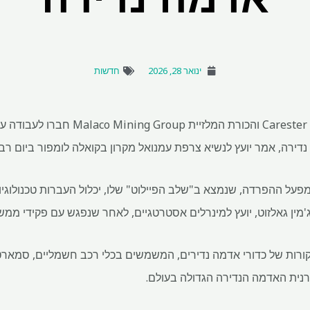
ינואר 28, 2026
חדשות
מומחית אדמה נדירה הצרפתית Carester והכ
דירה, אמר יועץ לנשיא צרפת עמנואל מקרון בקואלה לומפור ביום רבי
על ההפרדה, שנמצא ב"שלב הפיילוט" שלו, יכלול העברות טכנולוגיות
מין גאלזוט, יועץ למינרלים אסטרטגיים, לאחר שנפגש עם פקידי ממשל
רות של כדורי אדמה נדירים, המשמשים בכלי רכב חשמליים, סמארטפו
רנית האדמה הנדירה הגדולה בעולם.