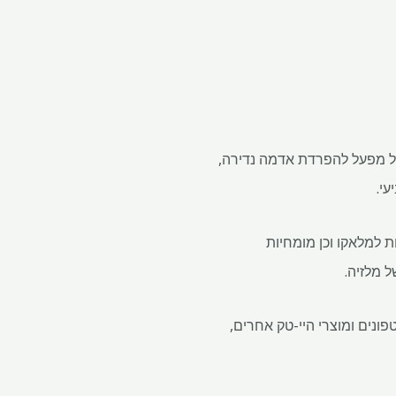
ורת המלזיית Malaco Mining Group חברו לעבודה על מפעל להפרדת אדמה נדירה,
עי.
 למלאקו וכן מומחיות
 מלזיה.
נים ומוצרי היי-טק אחרים,