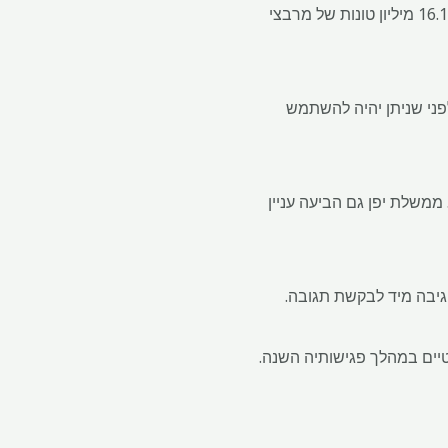
מלזיה מחפשת שותפים זרים שיעזרו לפתח את תעשיית האדמה הנדירה המקומית שלה. למדינה יש כ-16.1 מיליון טונות של מרבצי
לפני שניתן יהיה להשתמש
Gallezot, וסירב לזהות את החברות. ממשלת יפן גם הביעה עניין
גיבה מיד לבקשת תגובה.