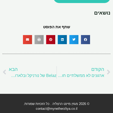
נושאים
שתף את הפוסט
קודם
ה
הקודם
הבא
ארגונים לא ממשלתיים חושפים גל עולמי במכרות פחם חדשים, הרחבות
Belaz של נורניקל ובלארוס חותמים על הסכם להחלפת מכונות מערביות בשוק הרוסי
© 2026 מגזין מיינט הרצליה . כל הזכויות שמורות.
contact@mynetherzliya.co.il