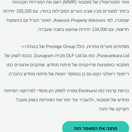
אזור המטרופולין של מומבאי (MMR) רשם את המכירות הגבוהות
ביותר למגורים מבין שבע הערים המובילות בהודו, עם 155,335 יחידות
שנמכרו, לפי Anarock Property Advisors. האזור הוביל גם בהשקות
חדשות, עם 134,500 יחידות שהוצגו בשנה שעברה.
מפתחים מערים אחרות, כולל Prestige Group של בנגלורו ו-
Puravankara Ltd, כמו גם DLF Ltd מבית Gurugram, נכנסו לשוק של
מומבאי באמצעות פרויקטים של פיתוח מחדש. שחקנים ארגוניים כמו
ריימונד ריאלטי נקטו גם כן במספר יוזמות של פיתוח מחדש בחברה.
כניסת קרנות כמו Etonhurst צפויה לספק הון מוסדי לפרויקטי הפיתוח
מחדש של מומבאי, ולהגביר עוד יותר את הפעילות בשוק מוגבל
הקרקע של העיר.
מתנה את המאמר הזה