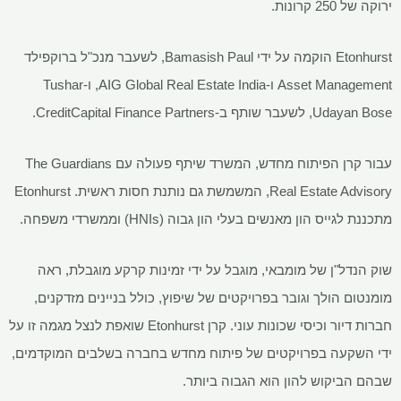
ירוקה של 250 קרונות.
Etonhurst הוקמה על ידי Bamasish Paul, לשעבר מנכ"ל ברוקפילד
Asset Management ו-AIG Global Real Estate India, ו-Tushar
Udayan Bose, לשעבר שותף ב-CreditCapital Finance Partners.
עבור קרן הפיתוח מחדש, המשרד שיתף פעולה עם The Guardians
Real Estate Advisory, המשמשת גם נותנת חסות ראשית. Etonhurst
מתכננת לגייס הון מאנשים בעלי הון גבוה (HNIs) וממשרדי משפחה.
שוק הנדל"ן של מומבאי, מוגבל על ידי זמינות קרקע מוגבלת, ראה
מומנטום הולך וגובר בפרויקטים של שיפוץ, כולל בניינים מזדקנים,
חברות דיור וכיסי שכונות עוני. קרן Etonhurst שואפת לנצל מגמה זו על
ידי השקעה בפרויקטים של פיתוח מחדש בחברה בשלבים המוקדמים,
שבהם הביקוש להון הוא הגבוה ביותר.