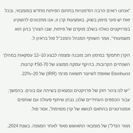
"אנחנו רואים הרבה הזדמנויות בתחום הפיתוח מחדש במומבאי, ובכל
זאת יש פער מימון בשוק. באמצעות קרן זו, אנו מתכוונים להשקיע
בפרויקטים כאלה בשלב מוקדם של פיתוח, שבו הצורך בהון הוא
משמעותי", אמר השותף המנהל והמנכ"ל פול בראיון ל.
הקרן תתמקד במימון חוב מובנה ומצפה לבצע 10–12 עסקאות במהלך
השנתיים הקרובות, בהיקף עסקה ממוצע של
₹
50-70 קרונות.
Etonhurst שואפת לשיעור תשואה פנימי (IRR) של 20–22%.
"יש לנו צינור חזק של פרויקטים ונמצאים בשיחה עם בונים. בהמשך,
עבור הכספים העתידיים שלנו, נבחן שיתוף פעולה עם שותפים
אסטרטגיים בהתאם לנושא של קרן מסוימת", אמר פול.
מגזר הנדל"ן של מומבאי התאושש מאוד לאחר המגפה. בשנת 2024,