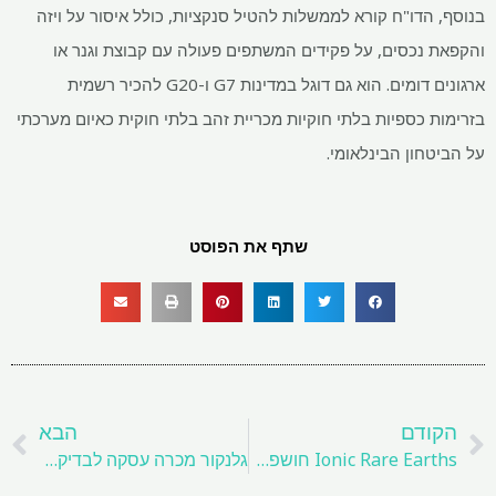
בנוסף, הדו"ח קורא לממשלות להטיל סנקציות, כולל איסור על ויזה
והקפאת נכסים, על פקידים המשתפים פעולה עם קבוצת וגנר או
ארגונים דומים. הוא גם דוגל במדינות G7 ו-G20 להכיר רשמית
בזרימות כספיות בלתי חוקיות מכריית זהב בלתי חוקית כאיום מערכתי
על הביטחון הבינלאומי.
שתף את הפוסט
קודם
ה
הקודם
הבא
Ionic Rare Earths חושפת היתכנות מבטיחה למפעל המיחזור בבריטניה
גלנקור מכרה עסקה לבדיקת טכנולוגיית נחושת במכרה בצ'ילה