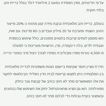
על פי הדיווחים, סודן הפסידה כמעט 2 מיליארד דולר בגלל כריית זהב
בלתי חוקית.
בעולם, כריית זהב מלאכתית ובקנה מידה קטן מהווה כ-20% מייצור
הזהב השנתי ומערבת עד 20 מיליון עובדים ב-80 מדינות. עם זאת,
הוא מסומן לעתים קרובות בתנאים מסוכנים, כולל שימוש בכספית
ועבודת ילדים. בלה רינקונדה, פרו, הרשויות מעריכות כי למעלה
מ-4,500 נערות מפרו ומבוליביה נסחרו לצורך ניצול מיני באזורי כרייה.
הדו"ח מציין חוסר שקיפות ביישום הגנות משפטיות לכרייה מלאכתית.
בין המלצותיה ניתן למצוא קריאות לבית הדין הפלילי הבינלאומי לחקור
את אלו המאפשרים סחר לא חוקי בזהב של קבוצת וגנר כחלק
מפעילותה. הוא גם מציע שהאינטרפול יחזק את השימוש שלו בנתונים
ובאמצעי בקרת גבולות כדי לבלום סחר לא חוקי בזהב.