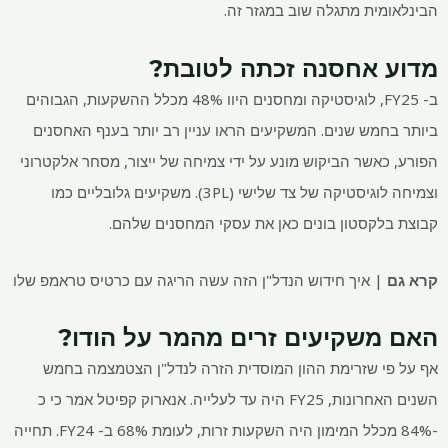
הבינלאומית מתגלה שוב במגזר זה.
מדוע אחסנה זכתה לטובת?
ב- FY25, לוגיסטיקה ומחסנים היוו 48% מכלל ההשקעות, הגבוהים
ביותר בחמש שנים. המשקיעים הראו עניין רב יותר בענף האחסנים
הפורע, כאשר הביקוש מונע על ידי צמיחה של ייצור, מסחר אלקטרוני
וצמיחה לוגיסטיקה של צד שלישי (3PL). משקיעים גלובליים כמו
קבוצת בלקסטון בונים כאן את עסקי המחסנים שלהם.
קרא גם
| איך חידוש הנדל"ן הזה עשה הריגה עם כרטיס טראמפ שלו
האם משקיעים זרים מהמר על הודו?
אף על פי שזרימת ההון המוסדית הזרה לנדל"ן הצטמצמה בחמש
השנים האחרונות, FY25 היה עד לעלייה. אנארוק קפיטל אמר כי כ
-84% מכלל המימון היה השקעות זרות, לעומת 68% ב- FY24. תחייה