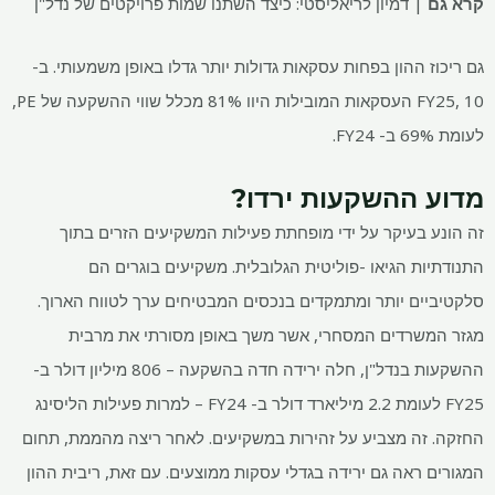
קרא גם
| דמיון לריאליסטי: כיצד השתנו שמות פרויקטים של נדל"ן
גם ריכוז ההון בפחות עסקאות גדולות יותר גדלו באופן משמעותי. ב-
FY25, 10 העסקאות המובילות היוו 81% מכלל שווי ההשקעה של PE,
לעומת 69% ב- FY24.
מדוע ההשקעות ירדו?
זה הונע בעיקר על ידי מופחתת פעילות המשקיעים הזרים בתוך
התנודתיות הגיאו -פוליטית הגלובלית. משקיעים בוגרים הם
סלקטיביים יותר ומתמקדים בנכסים המבטיחים ערך לטווח הארוך.
מגזר המשרדים המסחרי, אשר משך באופן מסורתי את מרבית
ההשקעות בנדל"ן, חלה ירידה חדה בהשקעה – 806 מיליון דולר ב-
FY25 לעומת 2.2 מיליארד דולר ב- FY24 – למרות פעילות הליסינג
החזקה. זה מצביע על זהירות במשקיעים. לאחר ריצה מהממת, תחום
המגורים ראה גם ירידה בגדלי עסקות ממוצעים. עם זאת, ריבית ההון