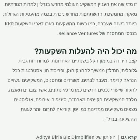
זו מדגישה את העניין המשקיע העולמי מחדש בנדל"ן למרות תנודתיות
מאקרו מתמשכת. ההשתתפות מחדש ניכרת בכמה מהעסקות הגדולות
ביותר בשנה שעברה, כמו רשות ההשקעות באבו דאבי והשקעות KKR
בנכסי המחסנה של Reliance Ventures.
מה יכול היה להעלות השקעות?
קצב הירידה במימון הקל בשנתיים האחרונות. למרות רוח גבית
גלובלית, הנדל"ן ממשיך להחזיק חזק, ופריסת הון אסטרטגית ככל
הנראה קדימה. מעבר לבתים, משרדים ומחסנים, המשקיעים עשויים
לחקור שיעורי נכסים חדשים כמו מרכזי נתונים, אשר צוברים תאוצה.
מלבד המשקיעים הקיימים מארה"ב, סינגפור ואירופה, אנליסטים
מצפים משקיעים ממדינות כמו יפן וקוריאה לתרום יותר לעוגת
ההשקעה בנדל"ן.
קרא גם
| העיתון של Aditya Birla Biz Dimplifien