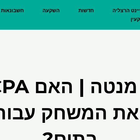
יינט הרצליה
חדשות
השקעה
חשבונאות
עין
את המשחק עבור 
בתים?