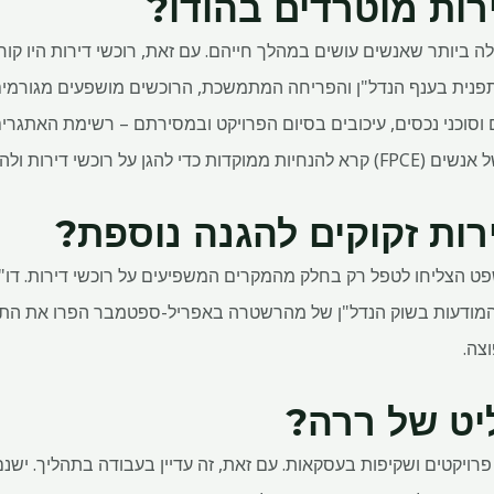
רות מוטרדים בהודו?
 ביותר שאנשים עושים במהלך חייהם. עם זאת, רוכשי דירות היו קור
פנית בענף הנדל"ן והפריחה המתמשכת, הרוכשים מושפעים מגורמים 
ם וסוכני נכסים, עיכובים בסיום הפרויקט ובמסירתם – רשימת האתגרים
ות ולהבטיח עונשים מחמירים.
רות זקוקים להגנה נוספת?
שפט הצליחו לטפל רק בחלק מהמקרים המשפיעים על רוכשי דירות. דו
הודו (ASCI) חשף כי 34% מהמודעות בשוק הנדל"ן של מהרשטרה באפריל-ספטמבר הפרו 
וצה.
יט של ררה?
פרויקטים ושקיפות בעסקאות. עם זאת, זה עדיין בעבודה בתהליך. יש