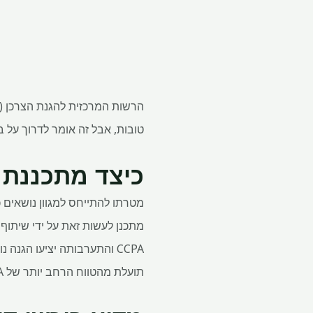
טובות, אבל זה אומר לדרוך על ב
כיצד מתכננת CCPA לעזור לרוכשי דירות
מטרתו להתייחס למגוון נושאים כג
מתכנן לעשות זאת על ידי שיתוף
CCPA והתערבותה יציעו הגנ
תועלת מהטווח הרחב יותר של CCPA מנקודת מבט צרכנית, כגון ניטור פלטפורמות נכס מקוונות, או אי מתן שירותים מסוימים.