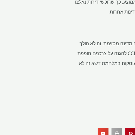
מוצע, כך שרוכשי דירות נאלצו
ינות אחרות.
ית באותה מדינה מסוימת. זה לא הולך
להיות קל. אם CCPA מטפל בתלונות בעצמו, עלולה להיות חפיפה עם Rera. חלק גדול מהעבודה של CCPA להגנה על צרכנים חופפת
 שעוסקות במלחמת דשא זה לא