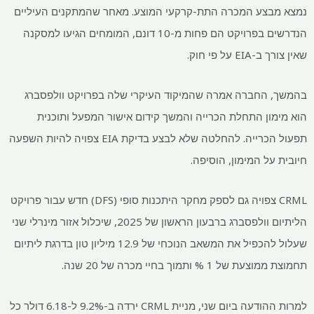
נמצא מבצע המכרה התת-קרקעי המוצע. מאחר שהמתקנים העיליים
הנדרשים בפרויקט הם פחות מ-10 דונם, המומחים הגיעו למסקנה
שאין צורך ב-EIA על פי חוק.
בהמשך, החברה אמרה שהמיקוד העיקרי שלה בפרויקט וולפסברג
הוא מימון התחלת הכרייה והמשך קידום אישור המפעל ותוכנית
תפעול הכרייה. להחלטה שלא לבצע בדיקת EIA צפויה להיות השפעה
חיובית על המימון, הוסיפה.
CRML צפויה גם לספק מחקר היתכנות סופי (DFS) חדש עבור פרויקט
הליתיום וולפסברג ברבעון הראשון של 2025, שיכלול אזור מינרלי שני
שעלול להכפיל את המשאב הנוכחי של 12.9 מיליון טון בדרגת ליתיום
תחמוצת ממוצעת של 1 % ותמוך בחיי מכרה של 20 שנה.
למרות ההודעה ביום שני, מניית CRML ירדה ב-9.2% ל-6.18 דולר כל