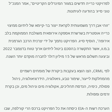
לפרויקטי כרייה חדשים במגזר המינרלים הקריטיים", אמר המנכ"ל
טוני סייג' בהודעה לעיתונות.
"זוהי אבן דרך משמעותית לקראת ייצור בר-קיימא של ליתיום ממיצוי
כרייה אוסטרית בשרשרת אספקה ​​אירופאית משולבת הממוקמת בלב
אירופה", הוסיף סייג. הפרויקט נתמך על ידי יצרנית הרכב הגרמנית
ב.מ.וו, אשר התקשרה בהסכם ביטול ליתיום ארוך טווח בדצמבר 2022
וביצעה תשלום מראש של 15 מיליון דולר לחברה מוקדם יותר השנה.
לפי CRML, הצו הוצא בעקבות ביקורת של מומחים רשמיים
מהמחלקות לייעור, שימור טבע, גיאולוגיה, הידרוגיאולוגיה, ניהול
פסולת, כימיה, הנדסת תהליכים, אקולוגיה מים וניהול מים, וכן בקרת
זרמים ומפולות.
הערכת רשות ה-EIA כיסתה את כל הפרויקט ברכס הרי קורלפה, שבו