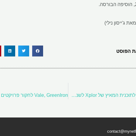
את ג'ייסון נילי)
 הפוסט
BHP בוחרת שמונה חברות לתוכנית המאיץ של Xplor לשנת 2025
contact@mynethe