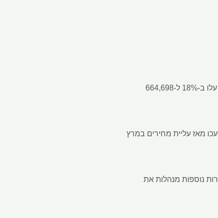
הנפחים היומיים הממוצעים בבורסת המתכות של לונדון (LME), פורום המתכות הגדול והוותיק בעולם, עלו ב-18% ל-664,698
Hong Kong Exchanges and Clearing L, עלו לאחר שדעכו מאז עליית מחירים במרץ
פקד היטב כשחברות נוספות מנהלות את