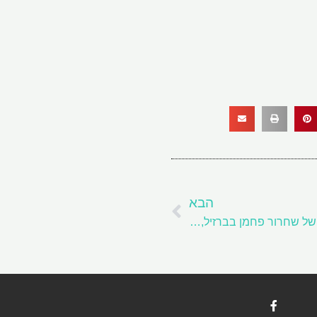
הבא
הבא
Vale, GreenIron לחקור פרויקטים של שחרור פחמן בברזיל, שוודיה
F
a