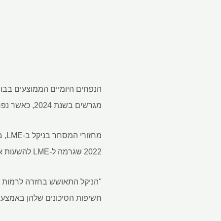
מגרשים בשנת 2024, כאשר נפחי הניקל זינקו ב-59%, כך מסרה הבורסה ביום שלישי.
2022 שגרמה ל-LME להשעות את המסחר.
חשיפות הסיכונים שלהן באמצעות חוזי LME", אמר מתיו צ'מברליין, מנכ"