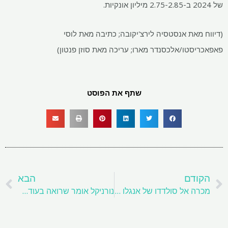
של 2024 ב-2.75-2.85 מיליון אונקיות.
(דיווח מאת אנסטסיה לירצ'יקובה; כתיבה מאת לוסי
פאפאכריסטו/אלכסנדר מארו; עריכה מאת סוזן פנטון)
שתף את הפוסט
קודם
ה
הקודם
הבא
מכרה אל סולדדו של אנגלו אמריקן עומד בפני כתב אישום בגין הפרות סביבתיות בצ'ילה
נורניקל אומר שרואה בעודף ניקל עולמי של 150 קראט בשנים 2024-2025