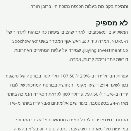
ותמיכה בקבוצות בעלות הכנסה נמוכה היו ברובן חזרה.
לא מספיק
המשקיעים "מאוכזבים" לאחר שהציבו ציפיות כה גבוהות לתדרוך של
ה-NDRC, אמרה ג'יה ג'נג, ראש אגף המסחר בשנגחאי Soochow
Jiuying Investment Co. שמירה על עליות המחירים האחרונות
דורשת יותר זרימת קרנות, אמרה.
עפרות הברזל ירדו ב-2.9% ל-107.50 דולר לטון בבורסה של סינגפור
נכון לשעה 12:14 שעון מקומי. הנחושת בבורסת המתכות של לונדון
ירדה ב-1.3% ל-9,797.50 דולר לטון לקראת הסגירה הנמוכה ביותר
מאז ה-24 בספטמבר, בעוד שגם אלומיניום ואבץ ירדו ביותר מ-1%.
מתכות בסיס צריכות לקבל תמיכה מתמשכת מ"השינוי המהותי
במדיניות סין" מאז החודש שעבר, כתבה סיטיגרופ בע"מ בהערה