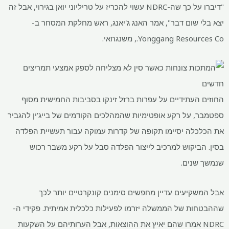
"דיברו על כך שה-NDRC עשוי להכריז על טריליוני יואן בגירוי, אבל זה
יצא בלי שום דבר", אמר האנג ג'יאנג, ראש מחלקת המסחר ב-
Yonggang Resources Co., משנגחאי.
החוזים העתידיים על עפרות ברזל זינקו בסביבות החמישית מסוף
ספטמבר, על רקע אופטימיות שהמהלכים הקודמים של בייג'ין להגביר
את הכלכלה יסיימו תקופה של קדרות עמוקה עבור תעשיית הפלדה
בסין. הביקוש למרכיב לייצור הפלדה סבל על רקע משבר רכוש
שנמשך שנים.
אבל המשקיעים עדיין מחפשים סימנים קונקרטיים יותר לכך
שההבטחות של הממשלה יזרמו לפעילות כלכלית אמיתית. פקידי ה-
NDRC אמרו שהם יאיץ את ההוצאות, אבל הערותיהם על השקעות