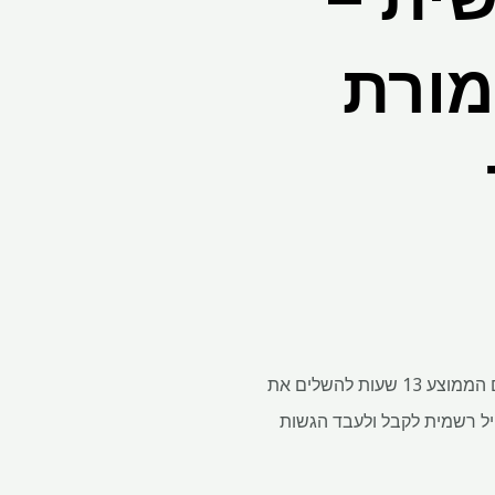
מורת
עונת המס היא לא משהו שאנו מצפים לו בדרך כלל – ואין פלא: לפי הערכה אחת, לוקח למשלם המסים הממוצע 13 שעות להשלים את
יל רשמית לקבל ולעבד הגשות