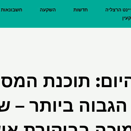
יינט הרצליה
חדשות
השקעה
חשבונאות
עין
ום: תוכנת המס 
הגבוה ביותר – 
יכה בביקורת איש