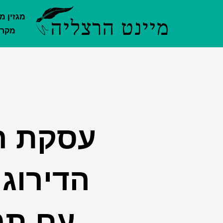
ילוג
מגזין מ
תוכן
מקרק
עסקת הי
הדירוג 
עם תמ