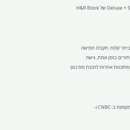
זו הסיבה שאנו מדגישים את העסקה הזו: בשיתוף עם StackSocial, תוכלו להשיג את תוכנת המס Deluxe + State של H&R Block
ו PC כדי לעזור לך להגיש מיסים ביתר קלות. תקבלו חמישה
חזרים בזמן אמת, גישה
13,000 מאמרי מס והדרכה שלב אחר שלב. בנוסף, אתה יכול לייבא את מסמכי W-2, 1099 ו-1098 מתוכנות אחרות להכנת מס כגון
CNET מציינת כי H&R Block מייצרת כמה מתוכנות המס הטובות ביותר בשוק, ו-H&R Block זכתה למקומות ב-CNBC ו-