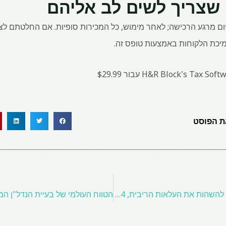
 שצריך לשים לב אליהם
טרך לממש תוכנה זו תוך 30 יום מרגע הרכישה; לאחר מימוש, כל המכירות סופיות. אם ה
מיכת הלקוחות באמצעות טופס זה.
H&R Block's Tax עבור $29.99
 הפוסט
אחרי שהפד רמז שהוא עשוי להשהות את העלאות הריבית, 4 דברים לעשות עם הכסף שלך עכשיו.