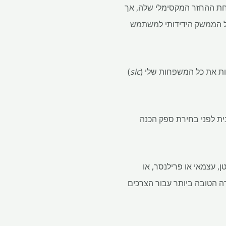
H, תמיכת ביקורת שימושית והבטחת ההחזר המקסימלי שלה, אך
 על הממשק הידידותי למשתמש
ות את כל המשפחות שלי (
sic
)
ית לפני בחירת ספק הכנה
, עצמאי או פרילנסר, או
 שה- Deluxe + State של H&R Block לא תהיה הבחירה הטובה ביותר עבור הצרכים