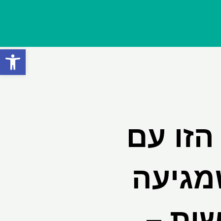
פתח סרגל
הזו עם
שמגיעה
ית –