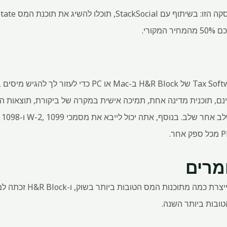
הורד את Tax Software Deluxe + State של H&R Block ב-Mac א
נם, תוכנית מדינה אחת, תמיכה אישית במקרה של ביקורת, תוצאות ה
ל-
מרים