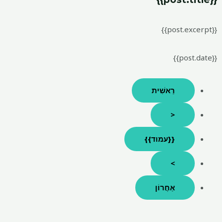
{{post.excerpt}}
{{post.date}}
רֵאשִׁית
<
{{עמוד}}
>
אַחֲרוֹן