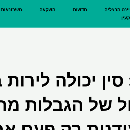
יינט הרצליה
חדשות
השקעה
חשבונאות
עין
סין יכולה לירות
ל של הגבלות מת
דנות רק פעם א