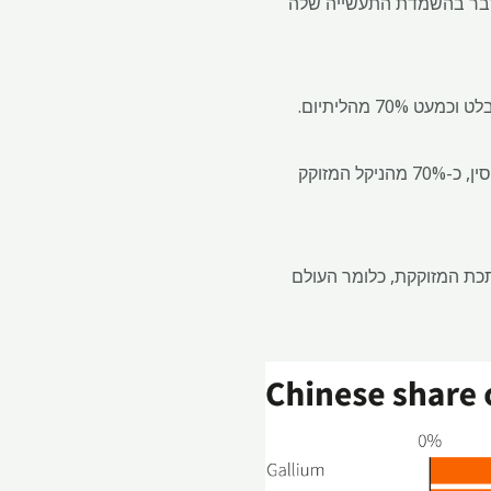
ל דבר בהשמדת התעשייה שלה
חלקה בניקל קטן במידה ניכרת, אך אם השליטה שלה בזיקוק הניקל האינדונזי מתווספת למה שמיוצר בסין, כ-70% מהניקל המזוקק
כת המזוקקת, כלומר העולם