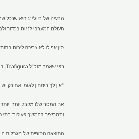
הבעיה של בייג'ינג היא שככל ש
העולם המערבי לנגוס בכדור ולב
סין אפילו לא צריכה לירות בתו
כפי שאמר מנכ"ל Trafigura, ריצ'רד הולטום, ביום שני בסמינר LME Week בלונדון, עיבוד מינרלים חשוב יותר מכרייתם.
"אין לך ביטחון לאומי אם רק יש
אם המסר שלו מקבל יותר ויותר 
ותמריצים להמשך פעילות בתי הז
התוצאה הסופית של מגבלות היצו