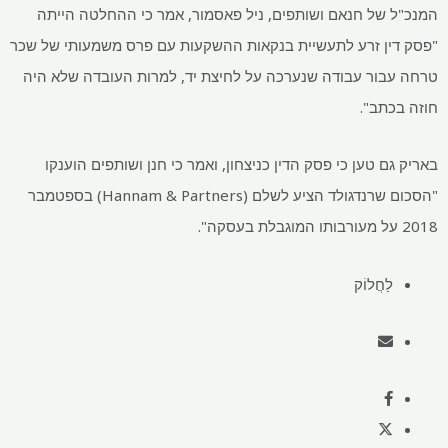
של חנאם ושותפים, ניל פאסמור, אמר כי ההחלטה הייתה
ן זרע לתעשיית בנקאות ההשקעות עם פרס משמעותי של שכר
ור עבודה שנערכה על לחיצת יד, למרות העובדה שלא היה
תב".
 טען כי פסק הדין כניצחון, ואמר כי חנן ושותפים הוענקו
"הסכום שרנדגולד הציע לשלם (Hannam & Partners) בספטמבר
ַחֲלוֹק