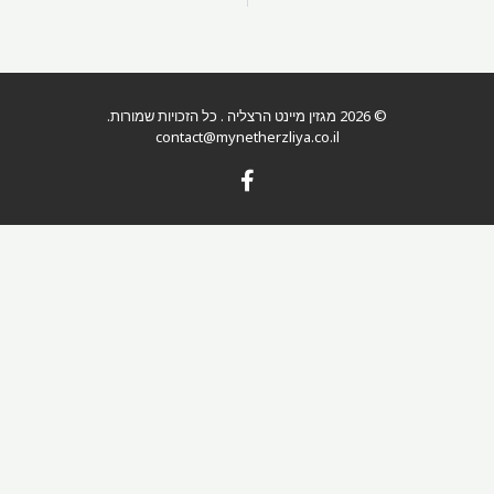
© 2026 מגזין מיינט הרצליה . כל הזכויות שמורות.
contact@mynetherzliya.co.il
F
a
c
e
b
o
o
k
-
f