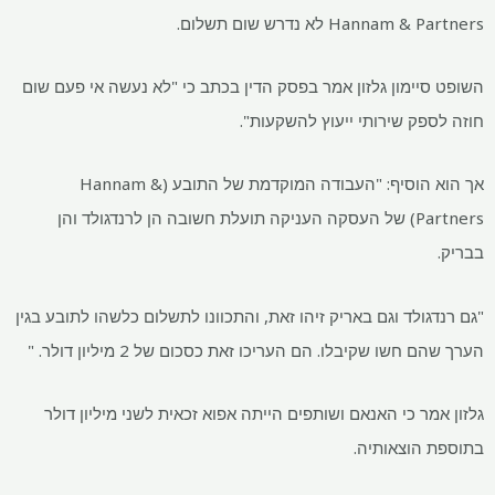
Hann לא נדרש שום תשלום.
יימון גלזון אמר בפסק הדין בכתב כי "לא נעשה אי פעם שום
פק שירותי ייעוץ להשקעות".
אך הוא הוסיף: "העבודה המוקדמת של התובע (Hannam &
Partners) של העסקה העניקה תועלת חשובה הן לרנדגולד והן
ולד וגם באריק זיהו זאת, והתכוונו לתשלום כלשהו לתובע בגין
חשו שקיבלו. הם העריכו זאת כסכום של 2 מיליון דולר. "
ר כי האנאם ושותפים הייתה אפוא זכאית לשני מיליון דולר
הוצאותיה.