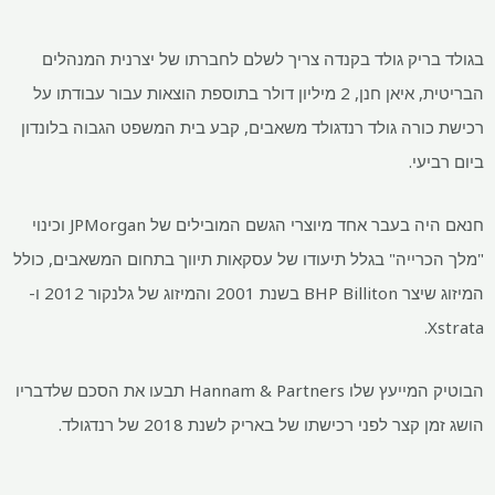
ריק גולד בקנדה צריך לשלם לחברתו של יצרנית המנהלים
הבריטית, איאן חנן, 2 מיליון דולר בתוספת הוצאות עבור עבודתו על
ורה גולד רנדגולד משאבים, קבע בית המשפט הגבוה בלונדון
עי.
חנאם היה בעבר אחד מיוצרי הגשם המובילים של JPMorgan וכינוי
רייה" בגלל תיעודו של עסקאות תיווך בתחום המשאבים, כולל
המיזוג שיצר BHP Billiton בשנת 2001 והמיזוג של גלנקור 2012 ו-
הבוטיק המייעץ שלו Hannam & Partners תבעו את הסכם שלדבריו
צר לפני רכישתו של באריק לשנת 2018 של רנדגולד.