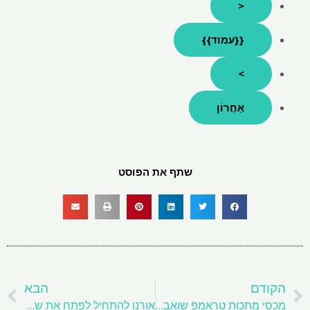
<
{{עמוד}}
>
אַחֲרוֹן
שתף את הפוסט
ם
הבא
דם
הבא
מכסי מתכות טראמפ שואבים תגמול מהיר מקנדה ואיחוד האירופי
אורנו להתחיל לפתח את שלי באוזבק עם בן זוג בבעלות המדינה