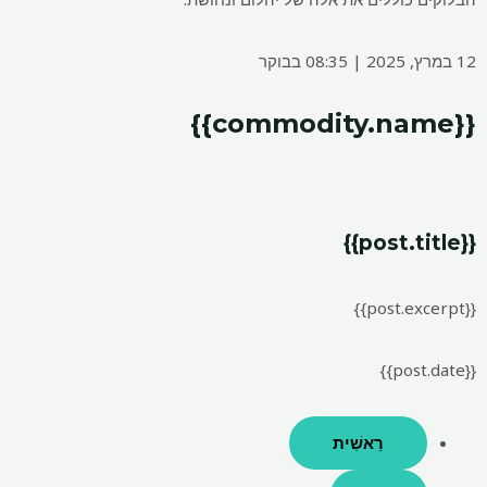
רֵאשִׁית