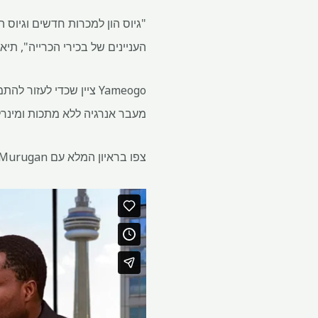
"גיוס הון למכרות חדשים וגיוס 
העניינים של בכירי הכרייה", תיאו יאמאוגו, מנהיג
Yameogo ציין שכדי לעז
מעבר אנרגיה ללא מתכות ומינרל
צפו בראיון המלא עם Devan Murugan של MINING.com: