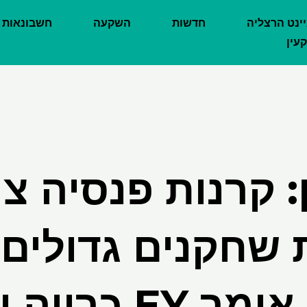
יינט הרצליה
חדשות
השקעה
חשבונאות
עין
: קרנות פנסיה צר
 שחקנים גדולים 
במגזר, אומר EY