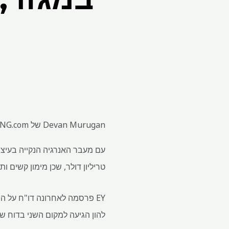
Devan Murugan של MINING.com משמאל, תיאו Yameogo של EY מימין. תמונה: קבוצת הכורים הצפונית.
עם מעבר האנרגיה הנקייה בעיצו
טריליון דולר, שכן מימון קשים 
EY פרסמה לאחרונה דו"ח על ה
להון הגיעה למקום השני בדוח של EY, אחרי חברתי וממשל סביבתי (SG