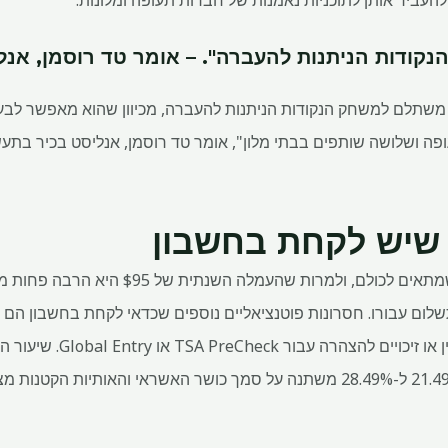
ודות הניתנות להעברה". – אומר טד רוסמן, אנלי
משתלם למשחק הנקודות הניתנות להעברה, מכיוון שהוא מאפשר לבע
שיש לקחת בחשבון
מה שבטוח, אין כרטיס אשראי שמתאים לכולם, ולמ
ום עבורו. חסרונות פוטנציאליים נוספים שכדאי לקחת בחשבון הם ש
Sapphire Preferred נע בין 21.49% ל-28.49% משתנה על סמך כושר האשראי והאותיו