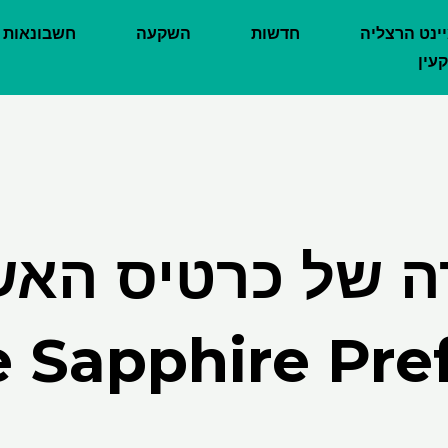
יינט הרצליה
חדשות
השקעה
חשבונאות
עין
ה של כרטיס האש
 Sapphire Pre