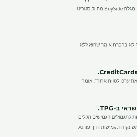
Preferred יש כמה חסרונות. חסרות לו הטבות פרימיום לנסיעות הזמינות עם כמה כרטיסים שבדקנו", מגלה BuySide מהוול סטריט
 שיש לכרטיס Chase Sapphire Preferred להציע. אבל זה לא בהכרח אומר שהוא ללא
.
 ערכו לטווח ארוך", אומר
דות לתגמולים הגמישים הקלים
 עורכת כרטיסי אשראי ב-TPG, ל-MarketWatch Picks. "ניתן לממש נקודות גמישות דרך פורטל