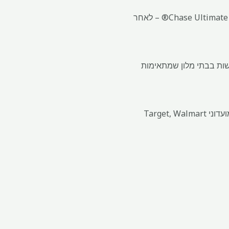
קבל 60,000 נקודות בונוס – בשווי מוערך של $750 בעת מימוש לנסיעה דרך פורטל Chase Ultimate Rewards® – לאחר
פורטל Chase Ultimate Rewards® (לא כולל רכישות בבתי מלון שמתאימות
הרווח פי 3 מיילים במסעדות, שירותי סטרימינג נבחרים ורכישות מקוונות של מכולת (לא כולל מועדוני Target, Walmart