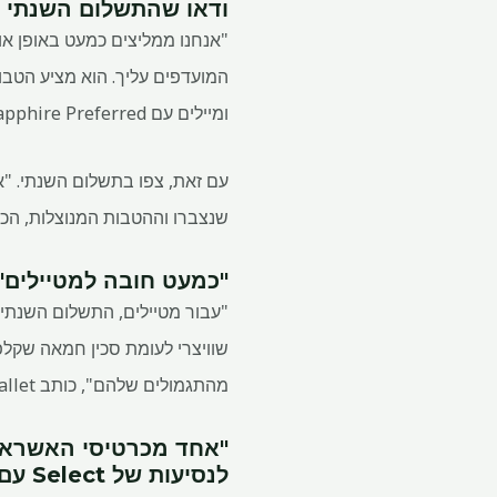
ודאו שהתשלום השנתי ש
המועדפים עליך. הוא מציע הטבו
ומיילים עם Chase Sapphire Preferred", אומר The Points Guy.
שנצברו וההטבות המנוצלות, הכרטיס ה
"כמעט חובה למטיילים", אומר t
שוויצרי לעומת סכין חמאה שקלפ
מהתגמולים שלהם", כותב Nerdwallet.
"אחד מכרטיסי האשראי 
לנסיעות של Select עם עמלה שנתית של מתחת ל-100 דולר" אומר CNBC Select