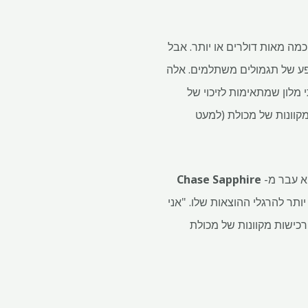
מה מאות דולרים או יותר. אבל
מאשר מתחרותיה ושפע של תגמולים משתלמים. אלה
Chase Ultimate Re (לא כולל רכישות בבתי מלון שמתאימות לזיכוי של
בחרים ורכישות מקוונות של מכולת (למעט
Chase Sapphire
תר להרגלי ההוצאות שלו. "אני
ל, אבל העובדה שה-Sapphire Preferred נותן פי 3 נקודות על רכישות מקוונות של מכולת