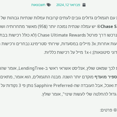
פברואר 12, 2024
חשבונאות
עם תגמולים גדולים גובים לעתים קרובות עמלות שנתיות גבוהות של כ
יש עמלה שנתית נמוכה יותר (95$) 
כוללים פי 5 מיילים על נסיעות שנרכשו דרך פורטל wards
$50 למלון) ופי 2 מיילים בכל נסיעות אחרות; 3x מיילים במסעדות, שירותי סטרימינג נ
ץ, אנליסט אשראי ראשי ב-LendingTree, אומר שהוא עבר מ-
ספיר מועדף
מוקדם יותר השנה. מבנה התגמולים, הוא אומר, מתאים יו
מוציא סכום לא מבוטל על נסיעות ואוכ
דול להחלטה שלי לעשות שינוי", אומר שולץ.
פרטים: