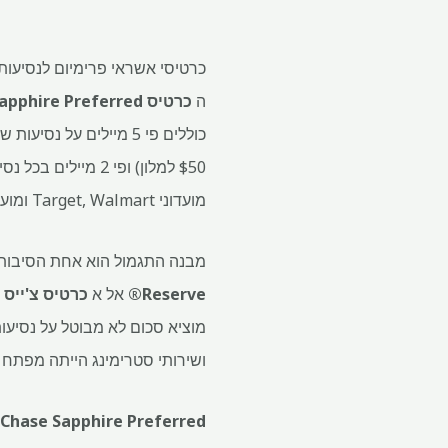
כרטיסי אשראי פרימיום לנסיעות 
ה
כרטיס Chase Sapphire Preferred®
מועדוני Target, Walmart ומועדוני סיטונאות); ו-1x מייל על רכישות כלליות.
מבנה התגמול הוא אחת הסיבות לכך שמאט שול
Reserve®
אל א
כרטיס צ'ייס 
ושירותי סטרימינג הייתה מפתח ג
Chase Sapphire Preferred®