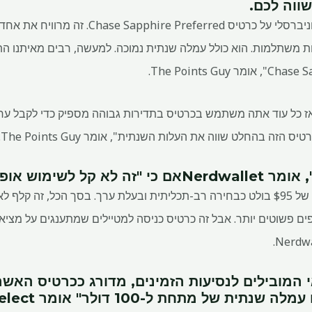
ווה לכם.
"אנחנו ממליצים כמעט באופן אוניברסלי על כרטיס erred
ת משתלמות. הוא כולל עמלה שנתית נמוכה. למעשה, רבים מאיתנו הת
זה בהחלט שווה את העלות השנתית", אומר The Points Guy.
Nerdwalle
אם כי "זה לא קל לשימוש אופט
"עבור מטיילים, התשלום השנתי של $95 בולט כבחירה רב-תכליתית ובעלת ערך. בסך הכל,
ים פשוטים יותר. אבל זה כרטיס כניסה למטיילים שמתענגים על מציא
המובילים לנסיעות הזמינים, מדורג ככרטיס האשר