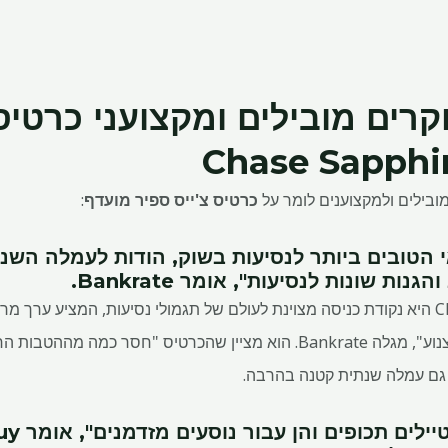
רים מובילים ומקצועני כרטיס
Chase Sapphir
ובילים ולמקצוענים לומר על
כרטיס צ'ייס ספיר מועדף
:
הטובים ביותר לנסיעות בשוק, הודות לעמלה השנת
ת שונות לנסיעות", אומר Bankrate.
"ה-Chase Sapphire Preferred היא נקודת כניסה מצוינת לעולם של תגמולי נסיעות, המצי
והטבות פרמיום בתשלום שנתי צנוע", מגלה Bankrate. הוא מציין שהכרטיס "ח
ו גם עמלה שנתית קטנה בהרבה.
ם תכופים והן עבור נוסעים מזדמנים", אומר The Points Guy