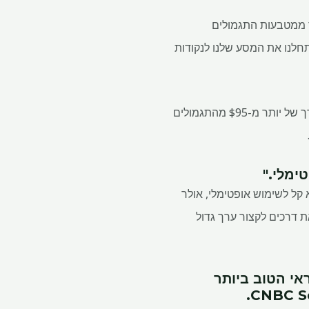
Chase Sapphire Pref. זה מרוויח את אחד ממטבעות התגמולים
חלנו את המסע שלנו לנקודות
עם זאת, צפו בתשלום השנתי. "אז כל עוד אתה משתמש בכרטיס בתדירות גבוהה מספיק כדי לקבל ערך של יותר מ-$95 מהתגמולים
ימלי."
 זה קלף לא קל לשימוש אופטימלי, אולר
ת דרכים לקצור ערך גדול
אי הטוב ביותר
.