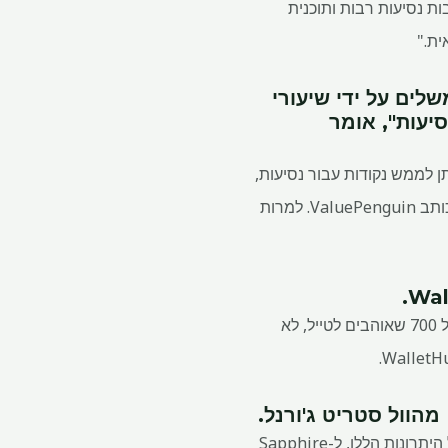
כרטיס יכולים לנצל הטבות נסיעות רבות ותוכנית
לים על ידי שיעורי
סיעות", אומר
וש הנקודות שלך היא אחד ההיבטים הטובים ביותר של תוכנית Ultimate Rewards. ניתן לממש נקודות עבור נסיעות,
להעביר לתוכניות נאמנות של שותפים, לממש עבור כרטיסי מתנה או פשוט להשתמש בהחזר מזומן", כותב ValuePenguin. למרות
.
"Chase Sapphire Preferred שווה את התשלום השנתי של $95 עבור אנשים עם ציון אשראי של מעל 700 שאוהבים לטייל, לא
.
"בחירה מוצקה עבור מחזיקי כרטיס שרוצים הטבות נסיעות יקרות ללא עמלה שנתית גבוהה. למרות כל היתרונות הללו, ל-Sapphire