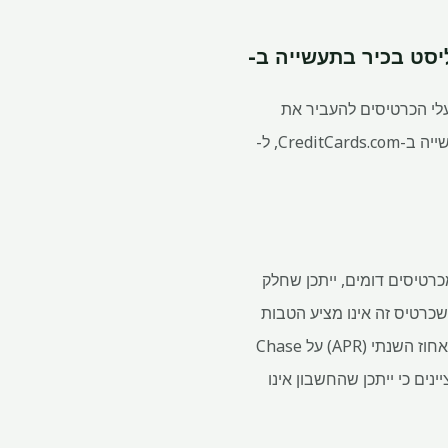
סט בכיר בתעשייה ב-
לי הכרטיסים להעביר את
הנקודות שלהם ל-11 חברות תעופה ושלושה שותפים בבתי מלון", אומר טד רוסמן, אנליסט בכיר בתעשייה ב-CreditCards.com, ל-
רות שהעמלה השנתית של $95 היא הרבה פחות מכרטיסים דומים, ייתכן שחלק
כרטיס זה אינו מציע הטבות
יוקרה לנסיעות כמו גישה לטרקלין או זיכויים להצהרה עבור TSA PreCheck או Global Entry. שיעור האחוז השנתי (APR) על Chase
ת הקטנות מציינים כי ייתכן שהחשבון אינו