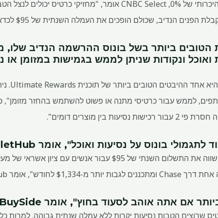
למרות שהם מציינים שאין אפר היכרותי של 0%, CNBC Select אומר, "מחזיקי 
ת הפנים הנדיב, שכולם הופכים את העמלה השנתית של $95 לכדאית."
הטובים ביותר בשל בונוס ההרשמה הנדיב שלו, מש
 ואוכל ונקודות שניתן לממש בגמישות במזומן או נ
"גמישות במימ
ות בין מוצרים דומים".
מולי בונוס על נסיעות ואוכל", אומר WalletHub
$ לחודש", אומר WalletHub.
ה אוהב לסעוד בחוץ", אומר BuySide מהוול סטריט ג'ורנל