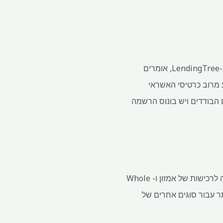
גם טד רוסמן, אנליסט בכיר בתעשייה ב-CreditCards.com וגם מאט שולץ, מומחה לכרטיסי אשראי ב-LendingTree, אומרים
ע מרוב כרטיסי האשראי
ם הבודדים ויש בונוס הרשמה
לעורכת המנהלת של MarketWatch Picks, קייטי היל, יש את ה-Prime Visa – אבל רק משתמשת בה לרכישות של אמזון ו- Whole
תר עבור סוגים אחרים של