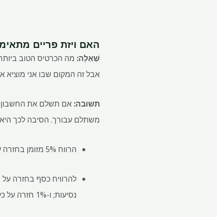
האם ויזת פריים מתאימ
שְׁאֵלָה:
מה הכרטיס הטוב ביותר ל
אבל זה המקום שבו אני מוציא א
תשובה:
משתלם עבורך. הסיבה לכך היא ש
הרווח 5% מזומן בחזרה על פריטים שנרכשו ב-Amazon.com, Amazon Fresh ו-Whole Foods, עם חברות Prime זכאית.
נסיעות; ו-1% חזרה על כל שאר הרכישות.