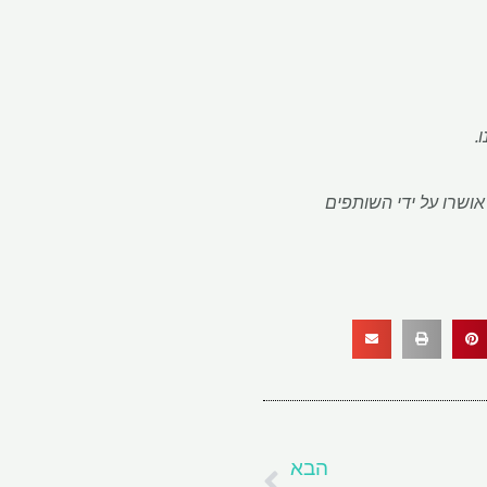
.
זה הם אלה של MarketWatch Picks, ולא נבדקו או אושרו על ידי השותפים
הבא
הבא