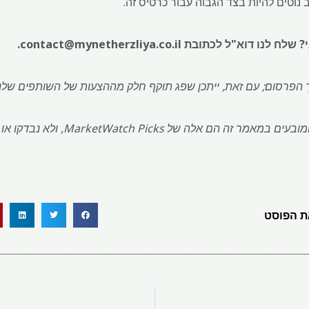
 נוטים להיות בצד הגבוה עבור כרטיס זה.
 שלח לנו דוא"ל לכתובת
contact@mynetherzliya.co.il
.
יך הפרסום; עם זאת, ייתכן שפג תוקף חלק מההצעות של השותפים שלנו
העצות, ההמלצות או הדירוגים המובעים במאמר 
 הפוסט