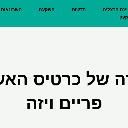
יינט הרצליה
חדשות
השקעה
חשבונאות
עין
ה של כרטיס האש
פריים ויזה