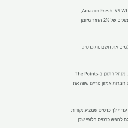
איך עשויים להיראות תגמולי פריים ויזה אלה? אם תוציא $1,000 לחודש על Whole Foods, Amazon.com ו/או Amazon Fresh,
תרוויח $600 בחזרה במשך שנה. אם תוציא 500 דולר לחודש, תרוויח 300 דולר בשנה. וזה לא כולל תגמולים של 2% החזר מזומן
ור קונים תכופים של אמזון ו- Whole Foods, וכאלה שמשלמים את חשבונות כרטיס
ואתה תצטרך להיות חבר אמזון פריים, שעולה 139 דולר לשנה, כדי לקצור את הפירות במלואם. וניק יוון, מנהל התוכן ב-The Points
ם חברות אמזון פריים שווה את
 פריים או שאינך מוציא סכום משמעותי של כסף דרך אמזון או Whole Foods, אולי עדיף לך כרטיס שמציע נקודות
 גם לחפש כרטיס חלופי שכן