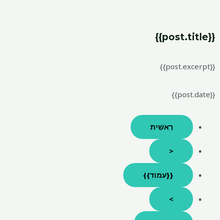
{{post.title}}
{{post.excerpt}}
{{post.date}}
רֵאשִׁית
<
{{עמוד}}
>