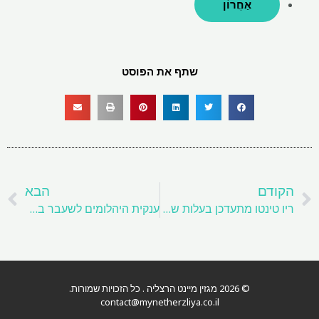
אַחֲרוֹן
שתף את הפוסט
קודם
ה
הקודם
הבא
ריו טינטו מתעדכן בעלות של פרויקט ליתיום סרביה
ענקית היהלומים לשעבר במנכ"ל דה בירס, כמכירה מתקרבת
© 2026 מגזין מיינט הרצליה . כל הזכויות שמורות.
contact@mynetherzliya.co.il