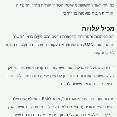
במיוחד לאור החששות מהאטת הסחר, הורדת מחירי האנרגיה
והורדות ריבית מועטות בארה"ב"
מכיל עלויות
רוב המתכות והסחורות בתפזורת נראים "מסופקים כראוי" בשנה
הבאה, אומר BMO, מה שיחזיר את עקומות העלויות בתעשייה מתחת
למיקרוסקופ.
"זה ידוע שהעלויות גדלו באופן משמעותי, במקרים מסוימים, במהלך
שלוש השנים האחרונות, וזה ייתן לנו אינדיקציה טובה יותר לגבי היכן
בדיוק נקודות הכאב עשויות להיות."
מתכות עומדות בפני "אתגר דורי", אומר BMO, והאנליסטים שלה
צופים "שיא נמוכים (מתואמים לאינפלציה) דמי טיפול בנחושת ואבץ
ב-2025". אלא אם כן מפעלי היתוך "יספגו פגיעה נרחבת בשיעורי