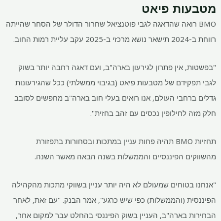
מטבעות פיאט
BMO רואה שהדאגה לגבי פוטנציאל שחרור הדולר של הסחר שהייתה
רווחת ב-2024 תישאר נושא מרכזי ב-2025 עקב עליית רמות החוב.
"בפשטות, אין פתרון לגירעון בארה"ב, ועם דאגה רחבה יותר בשוק
לגבי תפקידם של מטבעות פיאט (בגיבוי ממשלתי) ככל שהגירעונות
גדלים ברחבי העולם, אנו רואים בעלי חוב בארה"ב מחפשים לסובב
חלק מזה לחילופין נכסים עם זהב בחזית".
תחזיות BMO תהיה פחות עניין במתכות ובסחורות בתפזורת
מהשווקים הפיננסיים והממשלות בשנה הבאה מאשר השנה.
"אנחנו בטוחים שמעולם לא היה יותר עניין בשווקי מתכות מהקהילה
הפיננסית (והממשלות) כפי שיש כרגע", אמר הבנק. "עם זאת, לאחר
הבחירות בארה"ב, העניין בשוק הפיננסי בהחלט עבר למקום אחר,