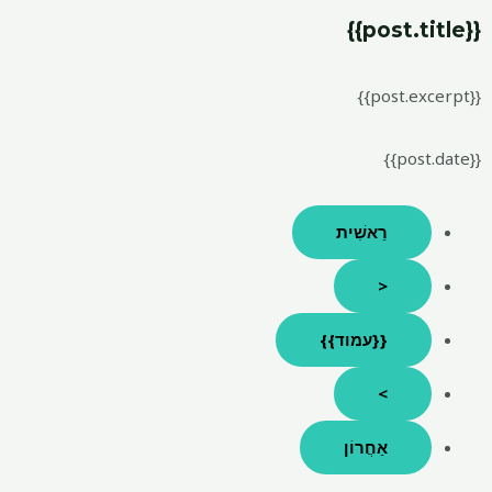
{{post.title}}
{{post.excerpt}}
{{post.date}}
רֵאשִׁית
<
{{עמוד}}
>
אַחֲרוֹן