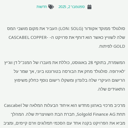
ספטמבר 2, 2025
חדשות
סולגולד ממוקד אקוודור (LON: SOLG) העביר את מקום מושבי המס
שלה לשוויץ כאשר הוא דוחף את פרויקט ה- CASCABEL COPPER-
GOLD לפיתוח.
המשמרת, בתוקף 28 באוגוסט, כוללת את מעברו של המנכ"ל דן ווג'יץ
'לאירופה. סולגולד מחק את הבורסה בטורונטו ביוני, אך שמר על
הרישום העיקרי שלה בלונדון ומשקלו רישום נוסף כחלק משיפוץ
התאגידים שלה.
מרכיב מרכזי בארגון מחדש הוא איחוד הבעלות המלאה של Cascabel
תחת Solgold Finance AG, חברת הבת השוויצרית שלה. המהלך
מביא את הפרויקט בקנה אחד עם הסכמי תמלוגים וזרם קיימים, ומציב